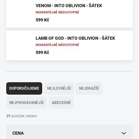
VENOM - INTO OBLIVION - ŠÁTEK
MOMENTÁLNĚ NEDOSTUPNÉ
599 Kč
LAMB OF GOD - INTO OBLIVION - ŠÁTEK
MOMENTÁLNĚ NEDOSTUPNÉ
599 Kč
Ř
a
DOPORUČUJEME
NEJLEVNĚJŠÍ
NEJDRAŽŠÍ
z
e
NEJPRODÁVANĚJŠÍ
ABECEDNĚ
n
í
39
položek celkem
p
r
CENA
o