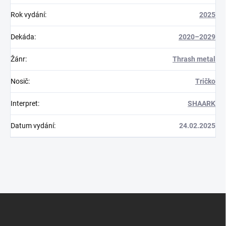
Rok vydání
:
2025
Dekáda
:
2020–2029
Žánr
:
Thrash metal
Nosič
:
Tričko
Interpret
:
SHAARK
Datum vydání
:
24.02.2025
Z
á
p