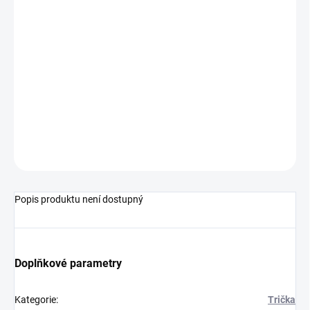
−
+
Přidat do košíku
Tento výrobek se vyrábí na zakázku přímo pro vás. Po zaplacení
objednávky se zadává
do výroby. Doba dodání je závislá od kapacity tiskárny. Běžný
termín výroby je 10-14 pracovních dnů. Termín dodání 14-21
pracovních dnů.
ZEPTAT SE
HLÍDAT
Popis produktu není dostupný
Doplňkové parametry
Kategorie
:
Trička