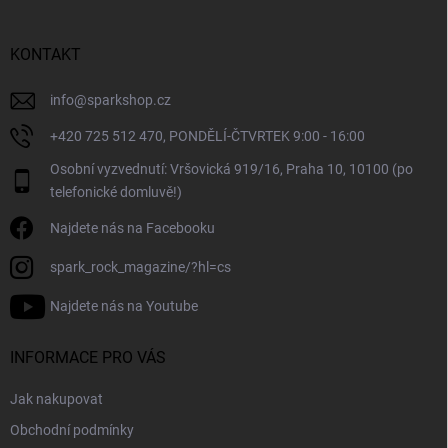
a
t
í
KONTAKT
info
@
sparkshop.cz
+420 725 512 470, PONDĚLÍ-ČTVRTEK 9:00 - 16:00
Osobní vyzvednutí: Vršovická 919/16, Praha 10, 10100 (po
telefonické domluvě!)
Najdete nás na Facebooku
spark_rock_magazine/?hl=cs
Najdete nás na Youtube
INFORMACE PRO VÁS
Jak nakupovat
Obchodní podmínky