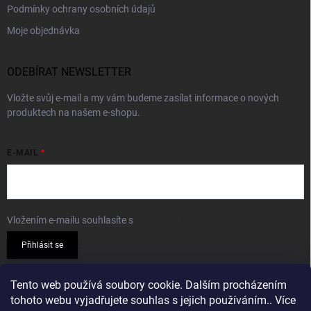
Podmínky ochrany osobních údajů
Moje objednávka
ODEBÍRAT NEWSLETTER
Vložte svůj e-mail a my vám budeme zasílat informace o nových
produktech na našem e-shopu.
E-MAIL
Vložením e-mailu souhlasíte s
podmínkami ochrany osobních údajů
Přihlásit se
PŘIJÍMÁME ONLINE PLATBY
Tento web používá soubory cookie. Dalším procházením
tohoto webu vyjadřujete souhlas s jejich používáním.. Více