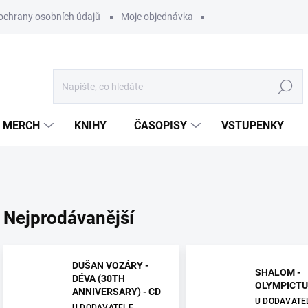
ochrany osobních údajů
Moje objednávka
Hledat
MERCH
KNIHY
ČASOPISY
VSTUPENKY
Nejprodávanější
DUŠAN VOZÁRY -
SHALOM -
DÉVA (30TH
OLYMPICTU
ANNIVERSARY) - CD
U DODAVATE
U DODAVATELE