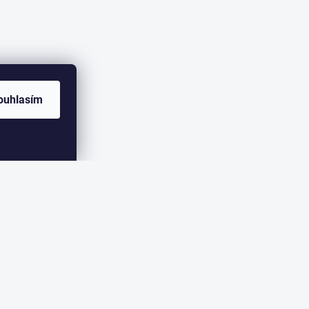
ouhlasím
ER