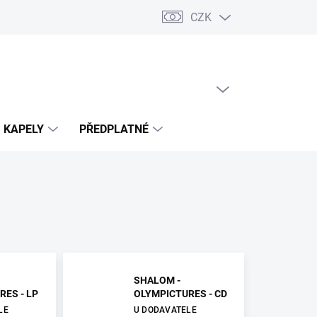
CZK
PRÁZDNÝ KOŠÍK
NÁKUPNÍ
KOŠÍK
KAPELY
PŘEDPLATNÉ
SHALOM -
RES - LP
OLYMPICTURES - CD
LE
U DODAVATELE