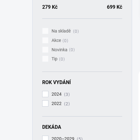
a
n
279
Kč
699
Kč
n
í
p
Na skladě
0
a
Akce
n
0
e
Novinka
0
l
Tip
0
ROK VYDÁNÍ
2024
3
2022
2
DEKÁDA
2020–2029
5