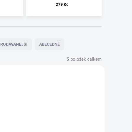
279 Kč
RODÁVANĚJŠÍ
ABECEDNĚ
5
položek celkem
VATELE
U DODAVATELE
U DODAVATELE
SHALOM - AZ
SHALOM - AZ
URES
JEDNOU
JEDNOU