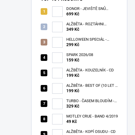
DONOR - JEVIŠTĚ SNŮ
(SPLATTER VINYL) - LP
699 Kč
ALŽBĚTA - ROZTÁHNI
KŘÍDLA - CD
349 Kč
HELLOWEEN SPECIÁL -
PUMPKINS
299 Kč
SPARK 2026/08
159 Kč
ALŽBĚTA - KOUZELNÍK - CD
199 Kč
ALŽBĚTA - BEST OF (10 LET S
VÁMI) - CD
199 Kč
TURBO - ČASEM BLOUDÍM -
CD
329 Kč
MOTLEY CRUE - BAND 4/2019
49 Kč
ALŽBĚTA - KOPÍ OSUDU - CD