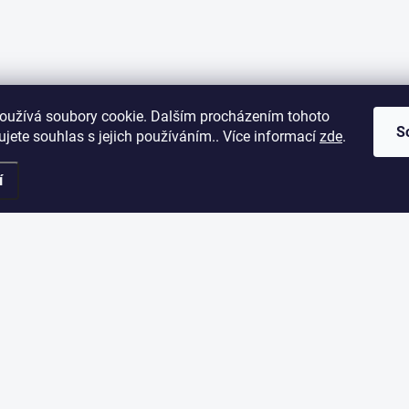
oužívá soubory cookie. Dalším procházením tohoto
S
jete souhlas s jejich používáním.. Více informací
zde
.
í
ORMACE PRO VÁS
ODEBÍRAT NEWSLETT