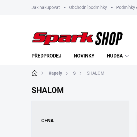
Přejít
Jak nakupovat
Obchodní podmínky
Podmínky 
na
obsah
PŘEDPRODEJ
NOVINKY
HUDBA
Domů
Kapely
S
SHALOM
SHALOM
P
o
s
CENA
t
r