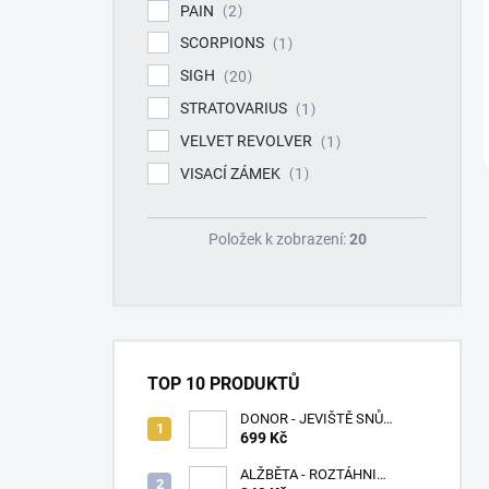
PAIN
2
SCORPIONS
1
SIGH
20
STRATOVARIUS
1
VELVET REVOLVER
1
VISACÍ ZÁMEK
1
Položek k zobrazení:
20
TOP 10 PRODUKTŮ
DONOR - JEVIŠTĚ SNŮ
(SPLATTER VINYL) - LP
699 Kč
ALŽBĚTA - ROZTÁHNI