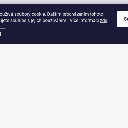
oužívá soubory cookie. Dalším procházením tohoto
S
jete souhlas s jejich používáním.. Více informací
zde
.
í
ORMACE PRO VÁS
ODEBÍRAT NEWSLETT
Vložte svůj e-mail a my vám bud
akupovat
našem e-shopu.
dní podmínky
nky ochrany osobních údajů
E-MAIL