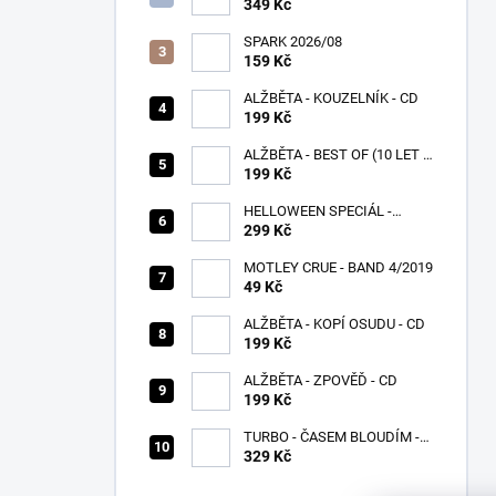
KŘÍDLA - CD
349 Kč
SPARK 2026/08
159 Kč
ALŽBĚTA - KOUZELNÍK - CD
199 Kč
ALŽBĚTA - BEST OF (10 LET S
VÁMI) - CD
199 Kč
HELLOWEEN SPECIÁL -
PUMPKINS
299 Kč
MOTLEY CRUE - BAND 4/2019
49 Kč
ALŽBĚTA - KOPÍ OSUDU - CD
199 Kč
ALŽBĚTA - ZPOVĚĎ - CD
199 Kč
TURBO - ČASEM BLOUDÍM -
CD
329 Kč