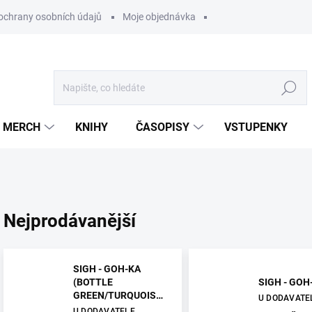
ochrany osobních údajů
Moje objednávka
Hledat
MERCH
KNIHY
ČASOPISY
VSTUPENKY
Nejprodávanější
SIGH - GOH-KA
(BOTTLE
SIGH - GOH-
GREEN/TURQUOISE)
U DODAVATE
- 2LP
U DODAVATELE