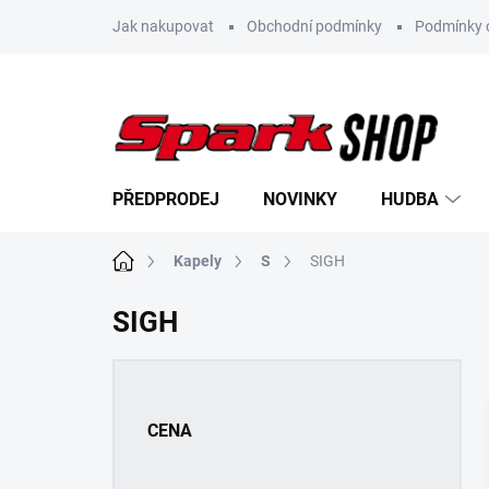
Přejít
Jak nakupovat
Obchodní podmínky
Podmínky 
na
obsah
PŘEDPRODEJ
NOVINKY
HUDBA
Domů
Kapely
S
SIGH
SIGH
P
o
s
CENA
t
r