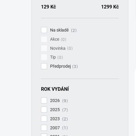
a
n
129
Kč
1299
Kč
n
í
p
Na skladě
2
a
Akce
n
0
e
Novinka
0
l
Tip
0
Předprodej
3
ROK VYDÁNÍ
2026
9
2025
7
2023
2
2007
1