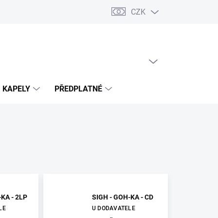
CZK
PRÁZDNÝ KOŠÍK
NÁKUPNÍ
KOŠÍK
KAPELY
PŘEDPLATNÉ
KA - 2LP
SIGH - GOH-KA - CD
LE
U DODAVATELE