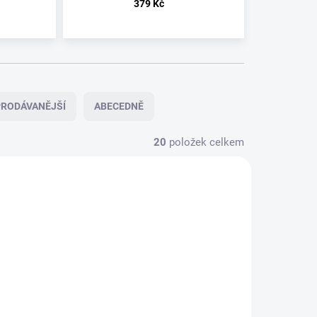
379 Kč
RODÁVANĚJŠÍ
ABECEDNĚ
20
položek celkem
U
U
DODAVATELE
DODAVATELE
SIGH -
SIGH -
LOGO -
SCORN