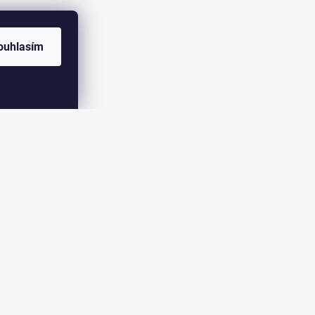
ouhlasím
ER
eme zasílat informace o nových produktech na