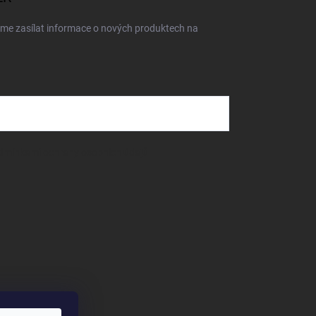
eme zasílat informace o nových produktech na
dmínkami ochrany osobních údajů