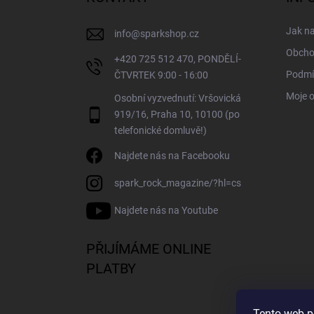
t
í
Jak n
info
@
sparkshop.cz
Obcho
+420 725 512 470, PONDĚLÍ-
Podmí
ČTVRTEK 9:00 - 16:00
Moje 
Osobní vyzvednutí: Vršovická
919/16, Praha 10, 10100 (po
telefonické domluvě!)
Najdete nás na Facebooku
spark_rock_magazine/?hl=cs
Najdete nás na Youtube
PŘIJÍMÁME ONLINE
PLATBY
Tento web p