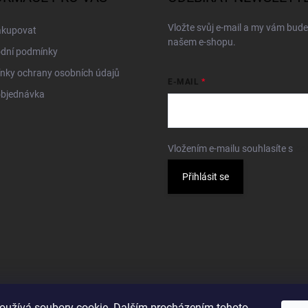
Vložte svůj e-mail a my vám bud
akupovat
našem e-shopu.
dní podmínky
nky ochrany osobních údajů
E-MAIL
objednávka
Vložením e-mailu souhlasíte s
po
Přihlásit se
oužívá soubory cookie. Dalším procházením tohoto