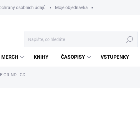
ochrany osobních údajů
Moje objednávka
Hledat
MERCH
KNIHY
ČASOPISY
VSTUPENKY
E GRIND - CD
ocení
249 Kč
/ ks
205,79 Kč bez DPH
Měrná
U DODAVATELE
cena: