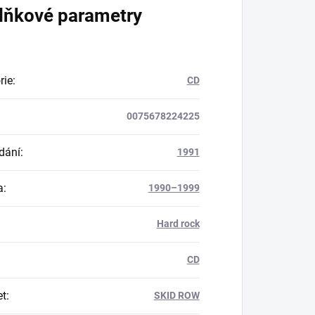
lňkové parametry
rie
:
CD
0075678224225
dání
:
1991
a
:
1990–1999
Hard rock
CD
et
:
SKID ROW