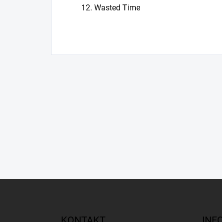
12. Wasted Time
Z
á
p
a
KONTAKT
INF