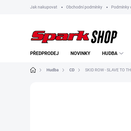
Přejít
Jak nakupovat
Obchodní podmínky
Podmínky 
na
obsah
PŘEDPRODEJ
NOVINKY
HUDBA
Domů
Hudba
CD
SKID ROW - SLAVE TO TH
Neohodnoceno
Podrobnosti hodn