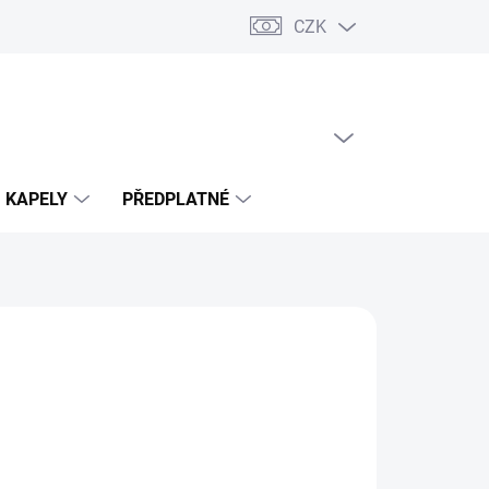
CZK
PRÁZDNÝ KOŠÍK
NÁKUPNÍ
KOŠÍK
KAPELY
PŘEDPLATNÉ