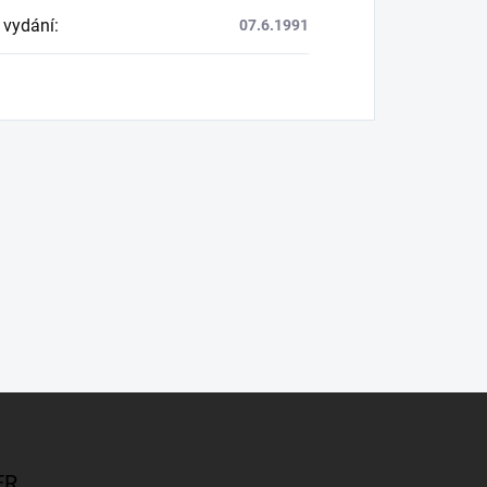
 vydání
:
07.6.1991
ER