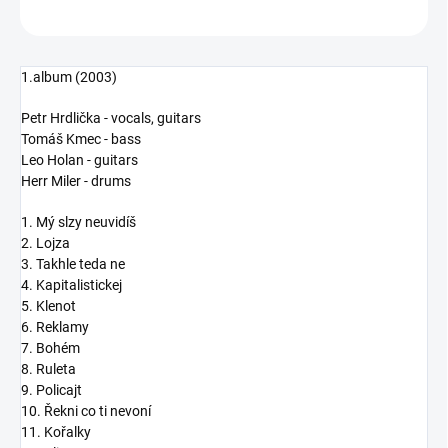
ZEPTAT SE
HLÍDAT
1.album (2003)
Petr Hrdlička - vocals, guitars
Tomáš Kmec - bass
Leo Holan - guitars
Herr Miler - drums
1. Mý slzy neuvidíš
2. Lojza
3. Takhle teda ne
4. Kapitalistickej
5. Klenot
6. Reklamy
7. Bohém
8. Ruleta
9. Policajt
10. Řekni co ti nevoní
11. Kořalky