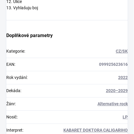
12. Ulice
13. Vyhlašuju boj
Doplňkové parametry
Kategorie
:
CZ/SK
EAN
:
099925623616
Rok vydání
:
2022
Dekáda
:
2020–2029
Žánr
:
Alternative rock
Nosič
:
LP
Interpret
:
KABARET DOKTORA CALIGARIHO