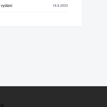
 vydání
:
18.8.2023
ER