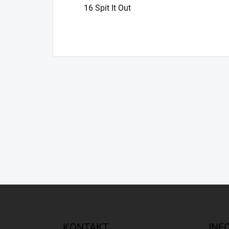
16 Spit It Out
Z
á
p
a
KONTAKT
INF