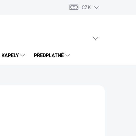
CZK
PRÁZDNÝ KOŠÍK
NÁKUPNÍ
KOŠÍK
KAPELY
PŘEDPLATNÉ