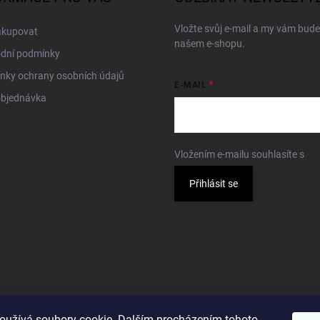
Vložte svůj e-mail a my vám bud
akupovat
našem e-shopu.
dní podmínky
nky ochrany osobních údajů
E-MAIL
objednávka
Vložením e-mailu souhlasíte s
po
Přihlásit se
oužívá soubory cookie. Dalším procházením tohoto