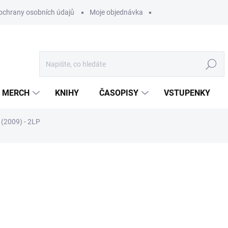
ochrany osobních údajů
Moje objednávka
Hledat
MERCH
KNIHY
ČASOPISY
VSTUPENKY
(2009) - 2LP
ocení
849 Kč
/ ks
701,65 Kč bez DPH
Měrná
U DODAVATELE
cena: