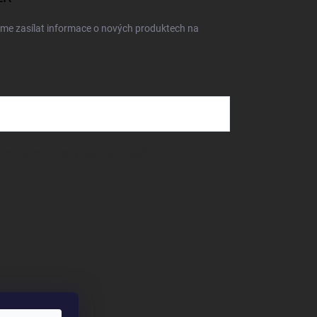
eme zasílat informace o nových produktech na
dmínkami ochrany osobních údajů