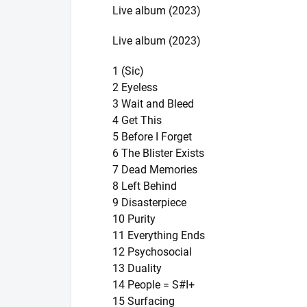
Live album (2023)
Live album (2023)
1 (Sic)
2 Eyeless
3 Wait and Bleed
4 Get This
5 Before I Forget
6 The Blister Exists
7 Dead Memories
8 Left Behind
9 Disasterpiece
10 Purity
11 Everything Ends
12 Psychosocial
13 Duality
14 People = S#I+
15 Surfacing