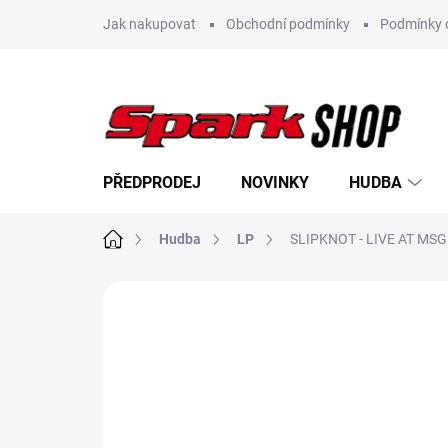
Přejít
Jak nakupovat
Obchodní podmínky
Podmínky 
na
obsah
PŘEDPRODEJ
NOVINKY
HUDBA
Domů
Hudba
LP
SLIPKNOT - LIVE AT MSG 
Neohodnoceno
Podrobnosti hodn