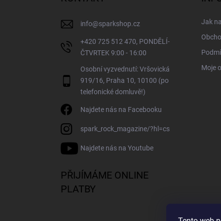
t
í
Jak n
info
@
sparkshop.cz
Obcho
+420 725 512 470, PONDĚLÍ-
Podmí
ČTVRTEK 9:00 - 16:00
Moje 
Osobní vyzvednutí: Vršovická
919/16, Praha 10, 10100 (po
telefonické domluvě!)
Najdete nás na Facebooku
spark_rock_magazine/?hl=cs
Najdete nás na Youtube
PŘIJÍMÁME ONLINE
PLATBY
Tento web p