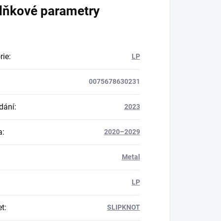
lňkové parametry
rie
:
LP
0075678630231
dání
:
2023
a
:
2020–2029
Metal
LP
et
:
SLIPKNOT