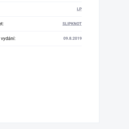
LP
et
:
SLIPKNOT
 vydání
:
09.8.2019