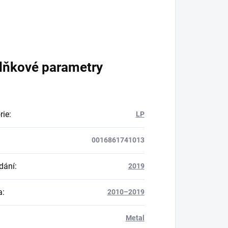
lňkové parametry
rie
:
LP
0016861741013
dání
:
2019
a
:
2010–2019
Metal