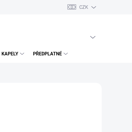
CZK
PRÁZDNÝ KOŠÍK
NÁKUPNÍ
KOŠÍK
KAPELY
PŘEDPLATNÉ