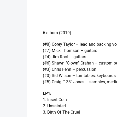
6.album (2019)
(#8) Corey Taylor – lead and backing vo
(#7) Mick Thomson – guitars
(#4) Jim Root – guitars
(#6) Shawn "Clown" Crahan – custom pe
(#3) Chris Fehn – percussion
(#0) Sid Wilson – turntables, keyboards
(#5) Craig "133" Jones – samples, medi
LP1:
1. Insert Coin
2. Unsainted
3. Birth Of The Cruel