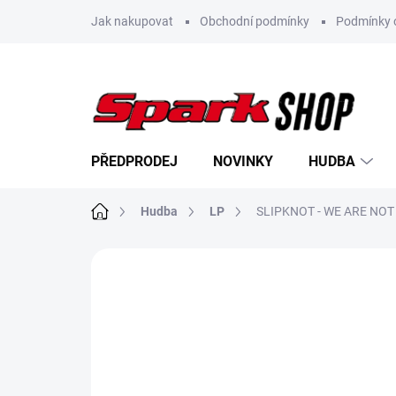
Přejít
Jak nakupovat
Obchodní podmínky
Podmínky 
na
obsah
PŘEDPRODEJ
NOVINKY
HUDBA
Domů
Hudba
LP
SLIPKNOT - WE ARE NOT 
Neohodnoceno
Podrobnosti hodn