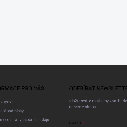
ORMACE PRO VÁS
ODEBÍRAT NEWSLETT
Vložte svůj e-mail a my vám bud
akupovat
našem e-shopu.
dní podmínky
nky ochrany osobních údajů
E-MAIL