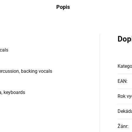
Popis
Dop
cals
Katego
rcussion, backing vocals
EAN
:
a, keyboards
Rok vy
Dekád
Žánr
: