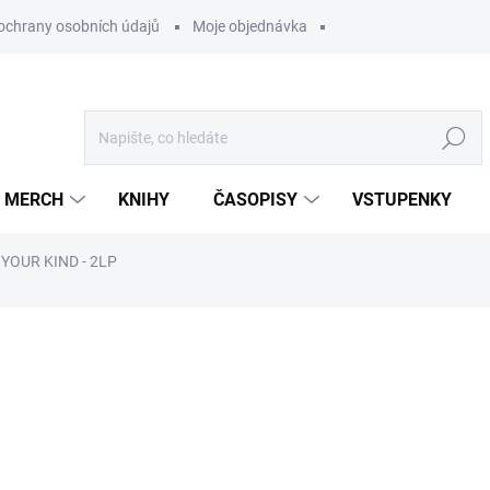
ochrany osobních údajů
Moje objednávka
Hledat
MERCH
KNIHY
ČASOPISY
VSTUPENKY
YOUR KIND - 2LP
ocení
699 Kč
/ ks
577,69 Kč bez DPH
Měrná
U DODAVATELE
cena: