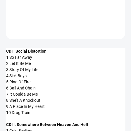
−
+
Přidat do košíku
DETAILNÍ INFORMACE
ZEPTAT SE
HLÍDAT
CD I. Social Distortion
1 So Far Away
2 Let It Be Me
3 Story Of My Life
4 Sick Boys
5 Ring Of Fire
6 Ball And Chain
7 It Coulda Be Me
8 She's A Knockout
9 A Place In My Heart
10 Drug Train
CD II. Somewhere Between Heaven And Hell
1 Cold Feelings