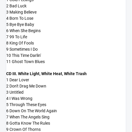
2 Bad Luck
3 Making Believe
4 Born To Lose
5 Bye Bye Baby
6 When She Begins
7 99 To Life
8 King Of Fools
9 Sometimes I Do
10 This Time Darlin'
11 Ghost Town Blues
CD III. White Light, White Heat, White Trash
1 Dear Lover
2 Don't Drag Me Down
3 Untitled
4 I Was Wrong
5 Through These Eyes
6 Down On The World Again
7 When The Angels Sing
8 Gotta Know The Rules
9 Crown Of Thorns