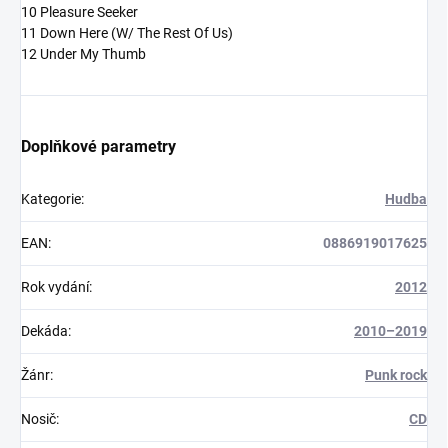
10 Pleasure Seeker
11 Down Here (W/ The Rest Of Us)
12 Under My Thumb
Doplňkové parametry
Kategorie
:
Hudba
EAN
:
0886919017625
Rok vydání
:
2012
Dekáda
:
2010–2019
Žánr
:
Punk rock
Nosič
:
CD