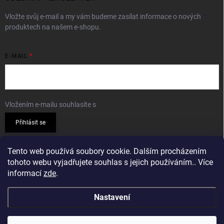
Vložte svůj e-mail a my vám budeme zasílat informace o nových
produktech na našem e-shopu.
E-MAIL
Vložením e-mailu souhlasíte s
podmínkami ochrany osobních údajů
Přihlásit se
PŘIJÍMÁME ONLINE PLATBY
Tento web používá soubory cookie. Dalším procházením
tohoto webu vyjadřujete souhlas s jejich používáním.. Více
informací
zde
.
Nastavení