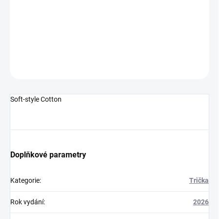
−
+
Přidat do košíku
DETAILNÍ INFORMACE
ZEPTAT SE
HLÍDAT
Soft-style Cotton
Doplňkové parametry
Kategorie
:
Trička
Rok vydání
:
2026