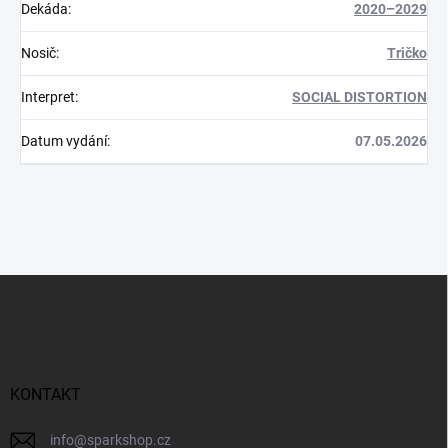
Dekáda
:
2020–2029
Nosič
:
Tričko
Interpret
:
SOCIAL DISTORTION
Datum vydání
:
07.05.2026
Z
á
p
a
t
í
KONTAKT
info
@
sparkshop.cz