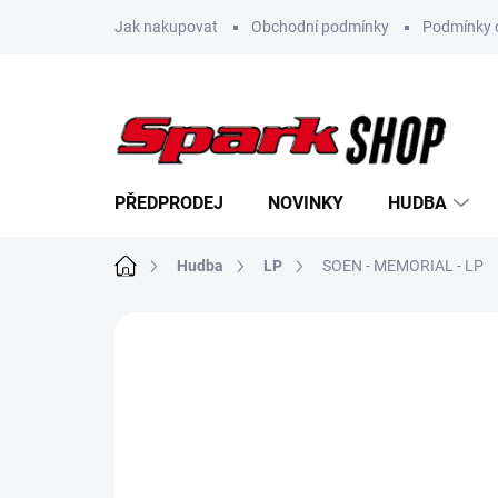
Přejít
Jak nakupovat
Obchodní podmínky
Podmínky 
na
obsah
PŘEDPRODEJ
NOVINKY
HUDBA
Domů
Hudba
LP
SOEN - MEMORIAL - LP
Neohodnoceno
Podrobnosti hodn