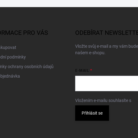
ORMACE PRO VÁS
ODEBÍRAT NEWSLETT
Vložte svůj e-mail a my vám bud
akupovat
našem e-shopu.
dní podmínky
nky ochrany osobních údajů
E-MAIL
objednávka
Vložením e-mailu souhlasíte s
po
Přihlásit se