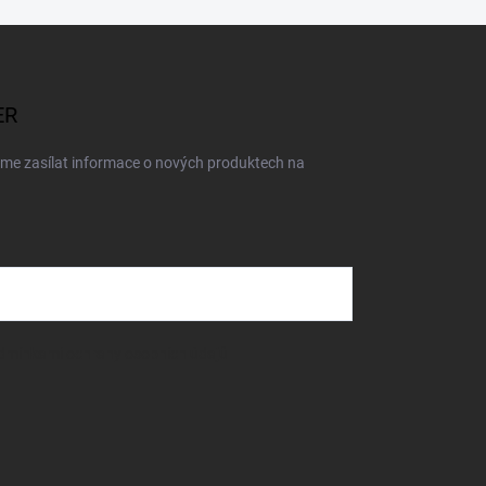
ER
eme zasílat informace o nových produktech na
dmínkami ochrany osobních údajů