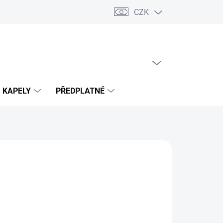
CZK
PRÁZDNÝ KOŠÍK
NÁKUPNÍ
KOŠÍK
KAPELY
PŘEDPLATNÉ