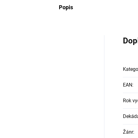
Popis
Dop
Katego
EAN
:
Rok vy
Dekád
Žánr
: