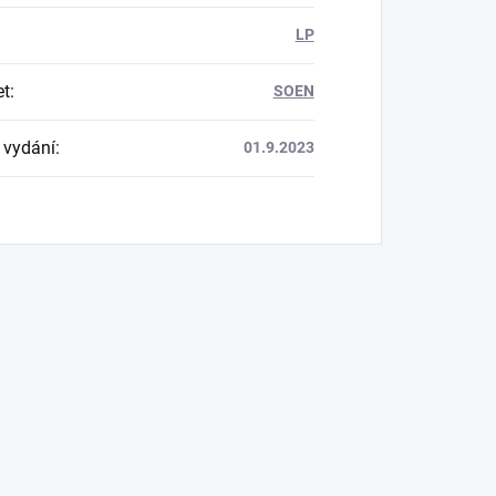
LP
et
:
SOEN
 vydání
:
01.9.2023