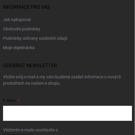
INFORMACE PRO VÁS
Jak nakupovat
Obchodní podmínky
Podmínky ochrany osobních údajů
Moje objednávka
ODEBÍRAT NEWSLETTER
Vložte svůj e-mail a my vám budeme zasílat informace o nových
produktech na našem e-shopu.
E-MAIL
Vložením e-mailu souhlasíte s
podmínkami ochrany osobních údajů