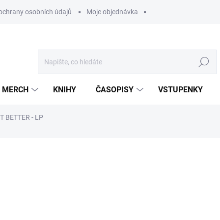
ochrany osobních údajů
Moje objednávka
Hledat
MERCH
KNIHY
ČASOPISY
VSTUPENKY
 BETTER - LP
ocení
699 Kč
/ ks
577,69 Kč bez DPH
Měrná
U DODAVATELE
cena: