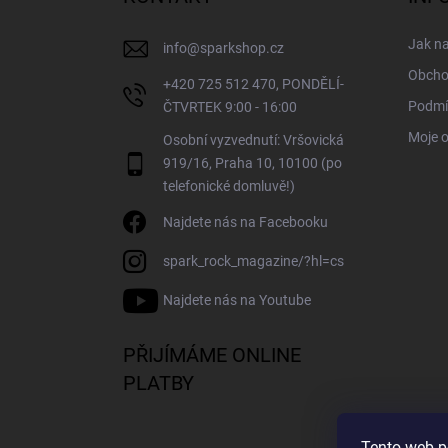
t
í
Jak n
info
@
sparkshop.cz
Obcho
+420 725 512 470, PONDĚLÍ-
Podmí
ČTVRTEK 9:00 - 16:00
Moje 
Osobní vyzvednutí: Vršovická
919/16, Praha 10, 10100 (po
telefonické domluvě!)
Najdete nás na Facebooku
spark_rock_magazine/?hl=cs
Najdete nás na Youtube
PŘIJÍMÁME ONLINE
PLATBY
Tento web p