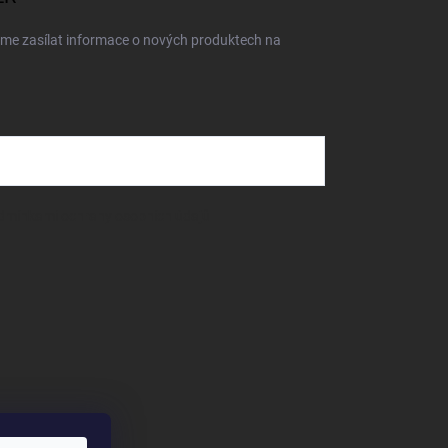
eme zasílat informace o nových produktech na
dmínkami ochrany osobních údajů