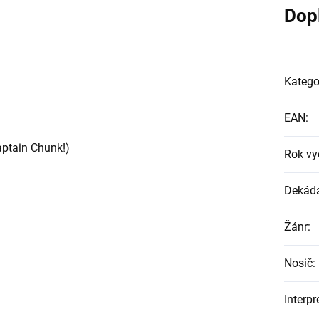
Dop
Katego
EAN
:
aptain Chunk!)
Rok vy
Dekád
Žánr
:
Nosič
:
Interpr