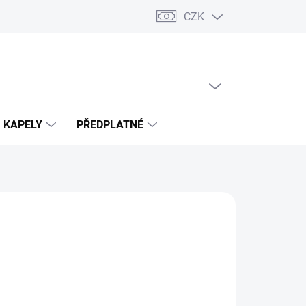
CZK
PRÁZDNÝ KOŠÍK
NÁKUPNÍ
KOŠÍK
KAPELY
PŘEDPLATNÉ