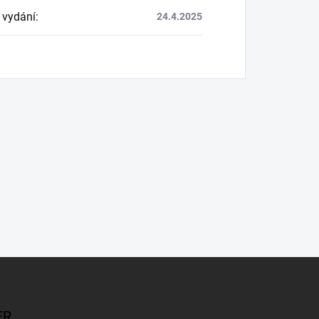
 vydání
:
24.4.2025
ER