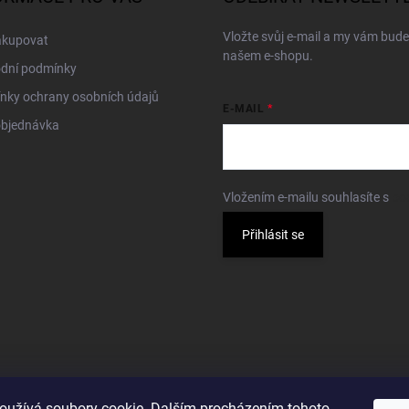
Vložte svůj e-mail a my vám bud
akupovat
našem e-shopu.
dní podmínky
nky ochrany osobních údajů
E-MAIL
objednávka
Vložením e-mailu souhlasíte s
po
Přihlásit se
oužívá soubory cookie. Dalším procházením tohoto