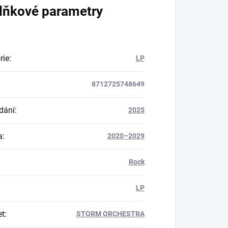
lňkové parametry
rie
:
LP
8712725748649
dání
:
2025
a
:
2020–2029
Rock
LP
et
:
STORM ORCHESTRA