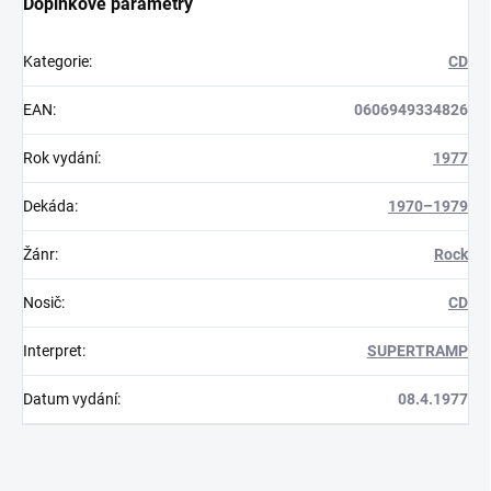
Doplňkové parametry
Kategorie
:
CD
EAN
:
0606949334826
Rok vydání
:
1977
Dekáda
:
1970–1979
Žánr
:
Rock
Nosič
:
CD
Interpret
:
SUPERTRAMP
Datum vydání
:
08.4.1977