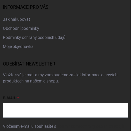
INFORMACE PRO VÁS
Jak nakupovat
Obchodní podmínky
Podmínky ochrany osobních údajů
Moje objednávka
ODEBÍRAT NEWSLETTER
Vložte svůj e-mail a my vám budeme zasílat informace o nových
produktech na našem e-shopu.
E-MAIL
Vložením e-mailu souhlasíte s
podmínkami ochrany osobních údajů