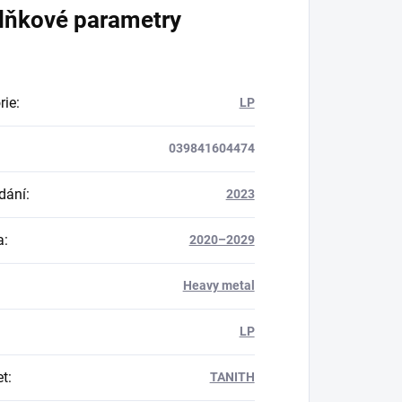
lňkové parametry
rie
:
LP
039841604474
dání
:
2023
a
:
2020–2029
Heavy metal
LP
et
:
TANITH