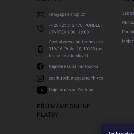
t
í
Jak n
info
@
sparkshop.cz
Obcho
+420 725 512 470, PONDĚLÍ-
Podmí
ČTVRTEK 9:00 - 16:00
Moje 
Osobní vyzvednutí: Vršovická
919/16, Praha 10, 10100 (po
telefonické domluvě!)
Najdete nás na Facebooku
spark_rock_magazine/?hl=cs
Najdete nás na Youtube
PŘIJÍMÁME ONLINE
PLATBY
Tento web p