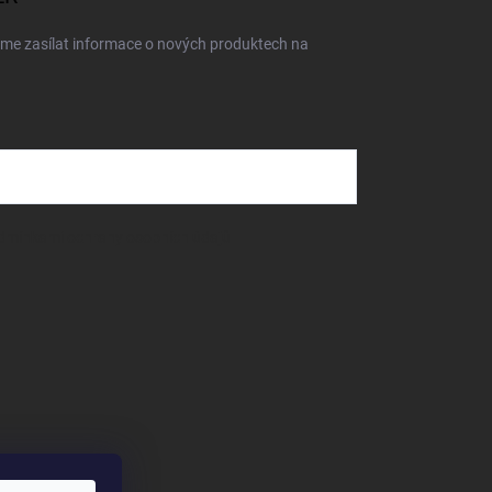
eme zasílat informace o nových produktech na
dmínkami ochrany osobních údajů