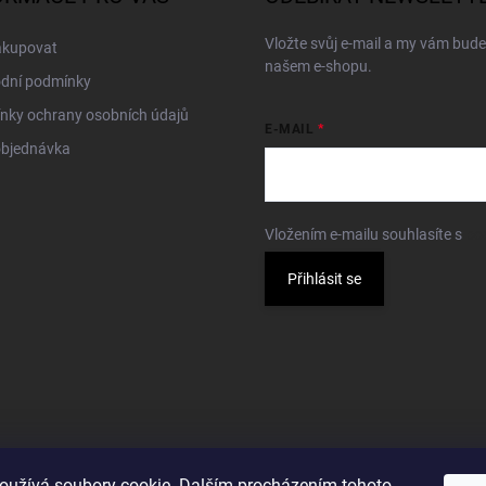
Vložte svůj e-mail a my vám bud
akupovat
našem e-shopu.
dní podmínky
nky ochrany osobních údajů
E-MAIL
objednávka
Vložením e-mailu souhlasíte s
po
Přihlásit se
oužívá soubory cookie. Dalším procházením tohoto