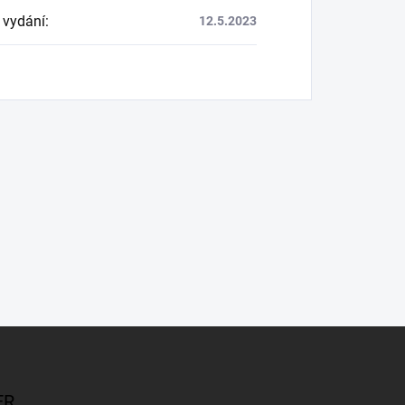
 vydání
:
12.5.2023
ER