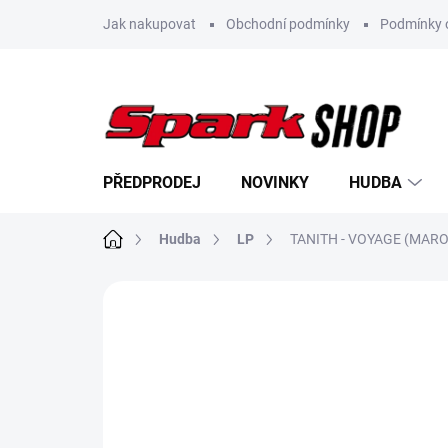
Přejít
Jak nakupovat
Obchodní podmínky
Podmínky 
na
obsah
PŘEDPRODEJ
NOVINKY
HUDBA
Domů
Hudba
LP
TANITH - VOYAGE (MARO
Neohodnoceno
Podrobnosti hodn