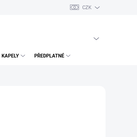
CZK
PRÁZDNÝ KOŠÍK
NÁKUPNÍ
KOŠÍK
KAPELY
PŘEDPLATNÉ