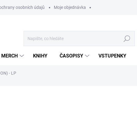
ochrany osobních údajů
Moje objednávka
Hledat
MERCH
KNIHY
ČASOPISY
VSTUPENKY
ON) - LP
ocení
899 Kč
/ ks
742,98 Kč bez DPH
Měrná
U DODAVATELE
cena: