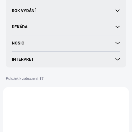
d
u
ROK VYDÁNÍ
k
t
DEKÁDA
ů
NOSIČ
INTERPRET
Položek k zobrazení:
17
V
ý
PŘEDPRODEJ
PŘEDPRODEJ
p
i
s
p
r