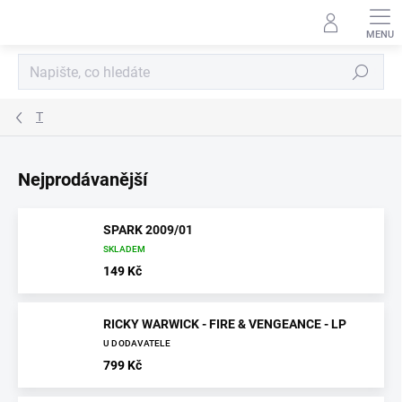
Přejít
na
obsah
Hledat
T
Nejprodávanější
SPARK 2009/01
SKLADEM
149 Kč
RICKY WARWICK - FIRE & VENGEANCE - LP
U DODAVATELE
799 Kč