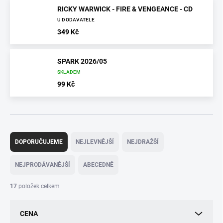
RICKY WARWICK - FIRE & VENGEANCE - CD
U DODAVATELE
349 Kč
SPARK 2026/05
SKLADEM
99 Kč
Ř
a
DOPORUČUJEME
NEJLEVNĚJŠÍ
NEJDRAŽŠÍ
z
e
NEJPRODÁVANĚJŠÍ
ABECEDNĚ
n
í
17
položek celkem
p
r
CENA
o