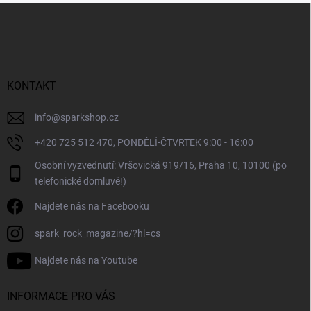
Z
á
p
a
t
í
KONTAKT
info
@
sparkshop.cz
+420 725 512 470, PONDĚLÍ-ČTVRTEK 9:00 - 16:00
Osobní vyzvednutí: Vršovická 919/16, Praha 10, 10100 (po
telefonické domluvě!)
Najdete nás na Facebooku
spark_rock_magazine/?hl=cs
Najdete nás na Youtube
INFORMACE PRO VÁS