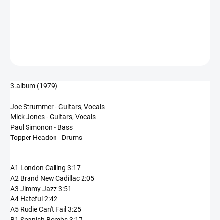
−
+
Přidat do košíku
DETAILNÍ INFORMACE
ZEPTAT SE
HLÍDAT
3.album (1979)
Joe Strummer - Guitars, Vocals
Mick Jones - Guitars, Vocals
Paul Simonon - Bass
Topper Headon - Drums
A1 London Calling 3:17
A2 Brand New Cadillac 2:05
A3 Jimmy Jazz 3:51
A4 Hateful 2:42
A5 Rudie Can't Fail 3:25
B1 Spanish Bombs 3:17