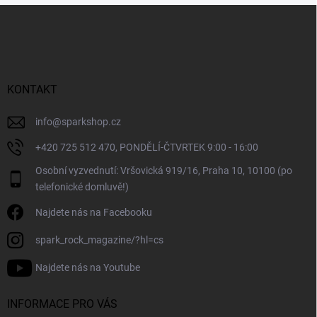
Z
á
p
a
t
í
KONTAKT
info
@
sparkshop.cz
+420 725 512 470, PONDĚLÍ-ČTVRTEK 9:00 - 16:00
Osobní vyzvednutí: Vršovická 919/16, Praha 10, 10100 (po
telefonické domluvě!)
Najdete nás na Facebooku
spark_rock_magazine/?hl=cs
Najdete nás na Youtube
INFORMACE PRO VÁS