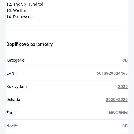
12. The Six Hundred
13. We Burn
14. Ramesses
Doplňkové parametry
Kategorie
:
CD
EAN
:
5013929024465
Rok vydání
:
2025
Dekáda
:
2020–2029
Žánr
:
NWOBHM
Nosič
:
CD