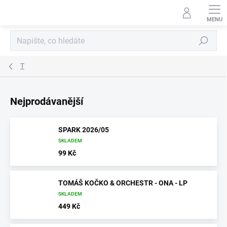
Přejít
na
obsah
Hledat
T
Nejprodávanější
SPARK 2026/05
SKLADEM
99 Kč
TOMÁŠ KOČKO & ORCHESTR - ONA - LP
SKLADEM
449 Kč