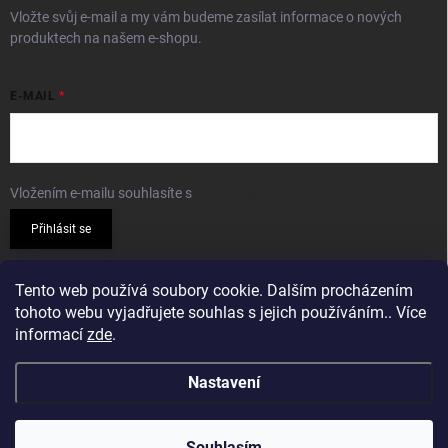
Vložte svůj e-mail a my vám budeme zasílat informace o nových
produktech na našem e-shopu.
E-MAIL
Vložením e-mailu souhlasíte s
podmínkami ochrany osobních údajů
Přihlásit se
PŘIJÍMÁME ONLINE PLATBY
Tento web používá soubory cookie. Dalším procházením
tohoto webu vyjadřujete souhlas s jejich používáním.. Více
informací
zde
.
Nastavení
Copyright 2026
Sparkshop.cz
. Všechna práva vyhrazena.
Souhlasím