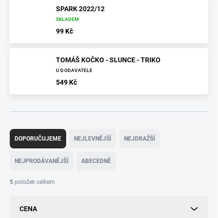
SPARK 2022/12
SKLADEM
99 Kč
TOMÁŠ KOČKO - SLUNCE - TRIKO
U DODAVATELE
549 Kč
Ř
a
DOPORUČUJEME
NEJLEVNĚJŠÍ
NEJDRAŽŠÍ
z
e
NEJPRODÁVANĚJŠÍ
ABECEDNĚ
n
í
5
položek celkem
p
r
CENA
o