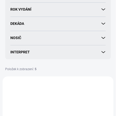
d
u
ROK VYDÁNÍ
k
t
DEKÁDA
ů
NOSIČ
INTERPRET
Položek k zobrazení:
5
V
ý
NOVINKA
p
i
s
p
r