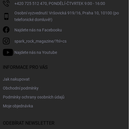
+420 725 512 470, PONDĚLÍ-ČTVRTEK 9:00 - 16:00
p
i
Osobní vyzvednutí: Vršovická 919/16, Praha 10, 10100 (po
s
telefonické domluvě!)
u
Najdete nás na Facebooku
spark_rock_magazine/?hl=cs
Najdete nás na Youtube
INFORMACE PRO VÁS
Jak nakupovat
Obchodní podmínky
Podmínky ochrany osobních údajů
Moje objednávka
ODEBÍRAT NEWSLETTER