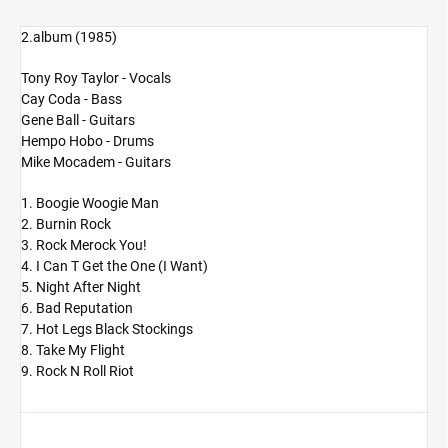
2.album (1985)
Tony Roy Taylor - Vocals
Cay Coda - Bass
Gene Ball - Guitars
Hempo Hobo - Drums
Mike Mocadem - Guitars
1. Boogie Woogie Man
2. Burnin Rock
3. Rock Merock You!
4. I Can T Get the One (I Want)
5. Night After Night
6. Bad Reputation
7. Hot Legs Black Stockings
8. Take My Flight
9. Rock N Roll Riot