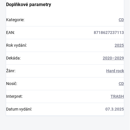
Doplňkové parametry
Kategorie
:
CD
EAN
:
8718627237113
Rok vydání
:
2025
Dekáda
:
2020–2029
Žánr
:
Hard rock
Nosič
:
CD
Interpret
:
TRASH
Datum vydání
:
07.3.2025