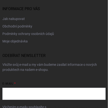
INFORMACE PRO VÁS
Jak nakupovat
Obchodní podmínky
Podmínky ochrany osobních údajů
Moje objednávka
ODEBÍRAT NEWSLETTER
Vložte svůj e-mail a my vám budeme zasílat informace o nových
produktech na našem e-shopu.
E-MAIL
Vložením e-mailu souhlasíte s
podmínkami ochrany osobních údajů