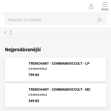
Přejít
na
obsah
Hledat
T
Nejprodávanější
TRENCHANT - COMMANDOCCULT - LP
U DODAVATELE
799 Kč
TRENCHANT - COMMANDOCCULT - MC
U DODAVATELE
349 Kč