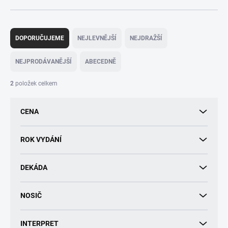
Ř
a
DOPORUČUJEME
NEJLEVNĚJŠÍ
NEJDRAŽŠÍ
z
e
NEJPRODÁVANĚJŠÍ
ABECEDNĚ
n
í
2
položek celkem
p
r
CENA
o
d
u
ROK VYDÁNÍ
k
t
DEKÁDA
ů
NOSIČ
INTERPRET