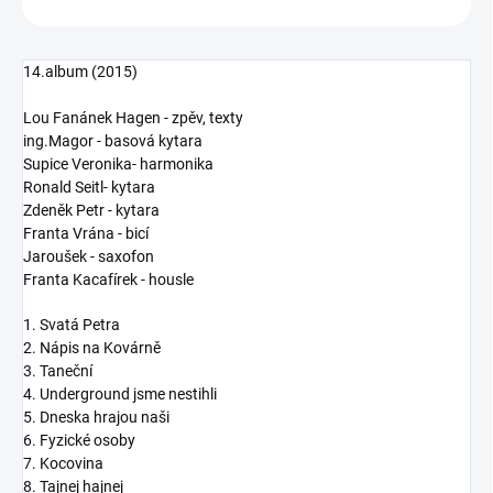
14.album (2015)
Lou Fanánek Hagen - zpěv, texty
ing.Magor - basová kytara
Supice Veronika- harmonika
Ronald Seitl- kytara
Zdeněk Petr - kytara
Franta Vrána - bicí
Jaroušek - saxofon
Franta Kacafírek - housle
1. Svatá Petra
2. Nápis na Kovárně
3. Taneční
4. Underground jsme nestihli
5. Dneska hrajou naši
6. Fyzické osoby
7. Kocovina
8. Tajnej hajnej