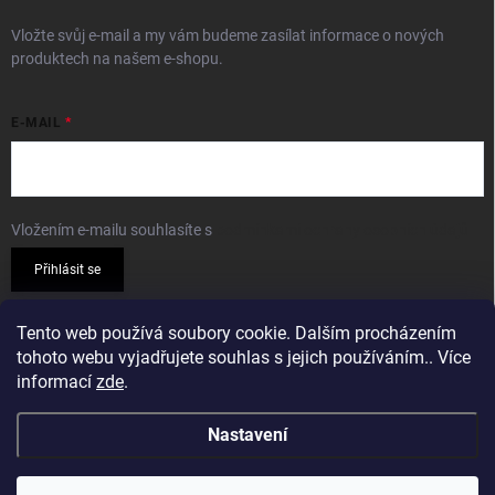
Vložte svůj e-mail a my vám budeme zasílat informace o nových
produktech na našem e-shopu.
E-MAIL
Vložením e-mailu souhlasíte s
podmínkami ochrany osobních údajů
Přihlásit se
PŘIJÍMÁME ONLINE PLATBY
Tento web používá soubory cookie. Dalším procházením
tohoto webu vyjadřujete souhlas s jejich používáním.. Více
informací
zde
.
Nastavení