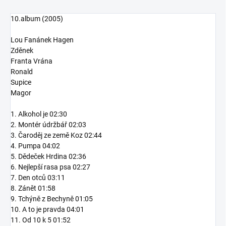
10.album (2005)
Lou Fanánek Hagen
Zděnek
Franta Vrána
Ronald
Supice
Magor
1. Alkohol je 02:30
2. Montér údržbář 02:03
3. Čaroděj ze země Koz 02:44
4. Pumpa 04:02
5. Dědeček Hrdina 02:36
6. Nejlepší rasa psa 02:27
7. Den otců 03:11
8. Zánět 01:58
9. Tchýně z Bechyně 01:05
10. A to je pravda 04:01
11. Od 10 k 5 01:52