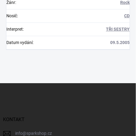
Žánr
:
Rock
Nosič
:
CD
Interpret
:
TŘI SESTRY
Datum vydání
:
09.5.2005
Z
á
p
a
t
í
KONTAKT
info
@
sparkshop.cz