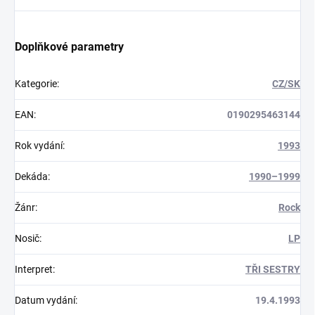
Doplňkové parametry
Kategorie
:
CZ/SK
EAN
:
0190295463144
Rok vydání
:
1993
Dekáda
:
1990–1999
Žánr
:
Rock
Nosič
:
LP
Interpret
:
TŘI SESTRY
Datum vydání
:
19.4.1993