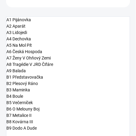
A1 Pijánovka
A2 Aparát
A3 Lidojedi
A4 Dechovka
A5 Na Mol Pít
A6 Česká Hospoda
A7 Ženy V Ohňový Zemi
A8 Tragédie V JRD Čifáre
A9 Balada
B1 Představovačka
B2 Plesový Ráno
B3 Maminka
B4 Boule
B5 Večerníček
B6 O Melouny Boj
B7 Metalice II
B8 Kovárna III
B9 Dodo A Dude