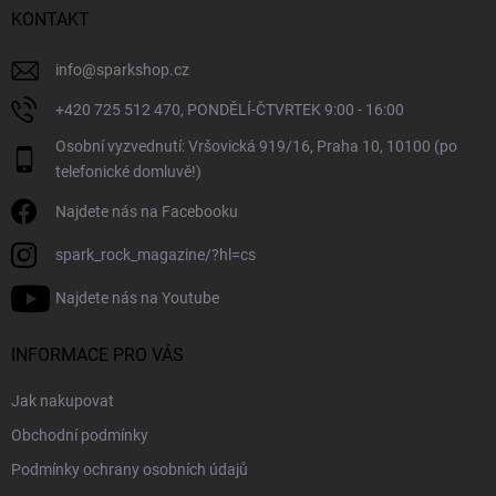
v
í
KONTAKT
k
y
v
info
@
sparkshop.cz
ý
+420 725 512 470, PONDĚLÍ-ČTVRTEK 9:00 - 16:00
p
i
Osobní vyzvednutí: Vršovická 919/16, Praha 10, 10100 (po
s
telefonické domluvě!)
u
Najdete nás na Facebooku
spark_rock_magazine/?hl=cs
Najdete nás na Youtube
INFORMACE PRO VÁS
Jak nakupovat
Obchodní podmínky
Podmínky ochrany osobních údajů