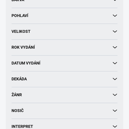
k
t
POHLAVÍ
ů
VELIKOST
ROK VYDÁNÍ
DATUM VYDÁNÍ
DEKÁDA
ŽÁNR
NOSIČ
INTERPRET