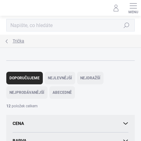
Přejít
na
obsah
Hledat
Trička
Ř
a
DOPORUČUJEME
NEJLEVNĚJŠÍ
NEJDRAŽŠÍ
z
e
NEJPRODÁVANĚJŠÍ
ABECEDNĚ
n
í
12
položek celkem
p
r
CENA
o
d
u
BARVA