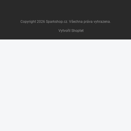
Copyright 2026
Sparkshop.cz
. Všechna práva vyhrazena.
Vytvořil Shoptet