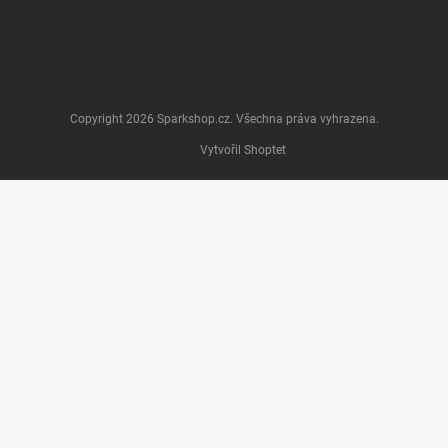
Copyright 2026
Sparkshop.cz
. Všechna práva vyhrazena.
Vytvořil Shoptet