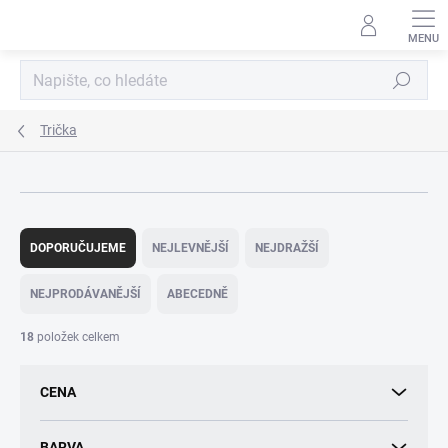
Přejít
na
obsah
Hledat
Trička
Ř
a
DOPORUČUJEME
NEJLEVNĚJŠÍ
NEJDRAŽŠÍ
z
e
NEJPRODÁVANĚJŠÍ
ABECEDNĚ
n
í
18
položek celkem
p
r
CENA
o
d
u
BARVA