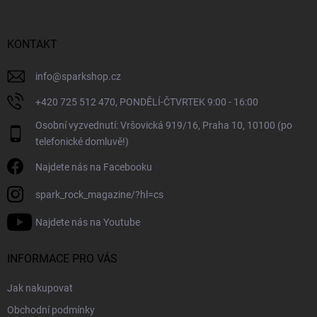
p
a
r
t
v
í
KONTAKT
k
y
v
info
@
sparkshop.cz
ý
+420 725 512 470, PONDĚLÍ-ČTVRTEK 9:00 - 16:00
p
i
Osobní vyzvednutí: Vršovická 919/16, Praha 10, 10100 (po
s
telefonické domluvě!)
u
Najdete nás na Facebooku
spark_rock_magazine/?hl=cs
Najdete nás na Youtube
INFORMACE PRO VÁS
Jak nakupovat
Obchodní podmínky