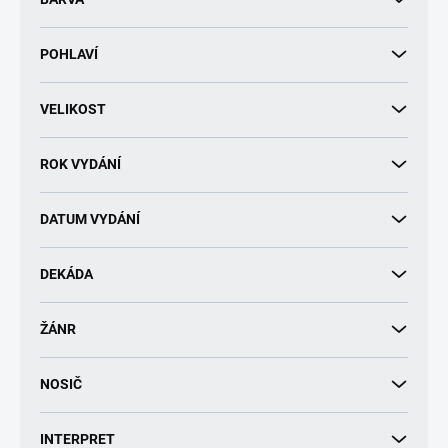
k
t
POHLAVÍ
ů
VELIKOST
ROK VYDÁNÍ
DATUM VYDÁNÍ
DEKÁDA
ŽÁNR
NOSIČ
INTERPRET