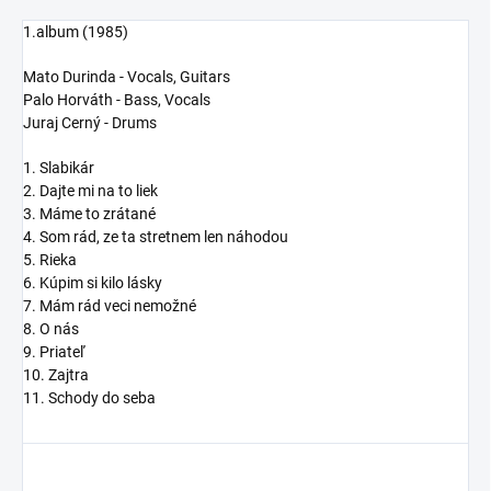
1.album (1985)
Mato Durinda - Vocals, Guitars
Palo Horváth - Bass, Vocals
Juraj Cerný - Drums
1. Slabikár
2. Dajte mi na to liek
3. Máme to zrátané
4. Som rád, ze ta stretnem len náhodou
5. Rieka
6. Kúpim si kilo lásky
7. Mám rád veci nemožné
8. O nás
9. Priateľ
10. Zajtra
11. Schody do seba