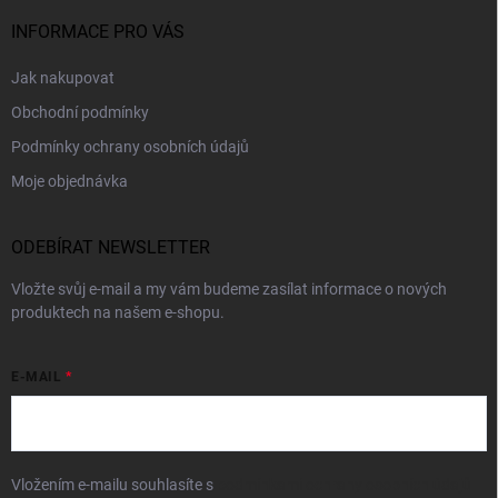
INFORMACE PRO VÁS
Jak nakupovat
Obchodní podmínky
Podmínky ochrany osobních údajů
Moje objednávka
ODEBÍRAT NEWSLETTER
Vložte svůj e-mail a my vám budeme zasílat informace o nových
produktech na našem e-shopu.
E-MAIL
Vložením e-mailu souhlasíte s
podmínkami ochrany osobních údajů