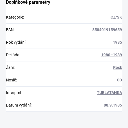
Doplňkové parametry
Kategorie
:
CZ/SK
EAN
:
8584019159659
Rok vydání
:
1985
Dekáda
:
1980–1989
Žánr
:
Rock
Nosič
:
CD
Interpret
:
TUBLATANKA
Datum vydání
:
08.9.1985