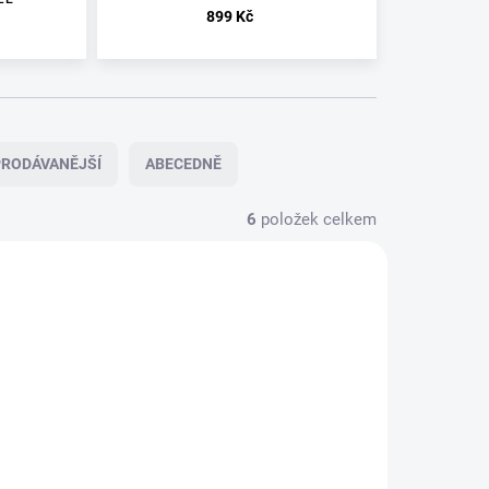
899 Kč
RODÁVANĚJŠÍ
ABECEDNĚ
6
položek celkem
U
SKLADEM
DODAVATELE
SPARK
URNE - A
2024/01
FEAST