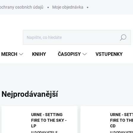
ochrany osobních údajů
Moje objednávka
Hledat
MERCH
KNIHY
ČASOPISY
VSTUPENKY
Nejprodávanější
URNE - SETTING
URNE - SET
FIRE TO THE SKY -
FIRE TO THE
LP
CD
U DODAVATELE
U DODAVATE