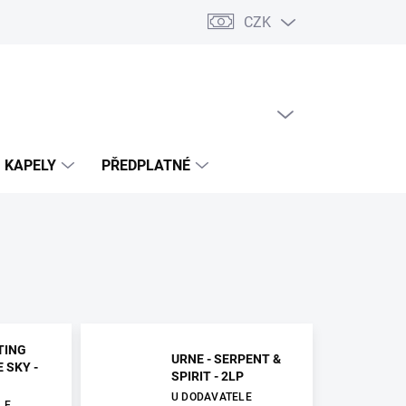
CZK
PRÁZDNÝ KOŠÍK
NÁKUPNÍ
KOŠÍK
KAPELY
PŘEDPLATNÉ
TING
URNE - SERPENT &
 SKY -
SPIRIT - 2LP
U DODAVATELE
LE