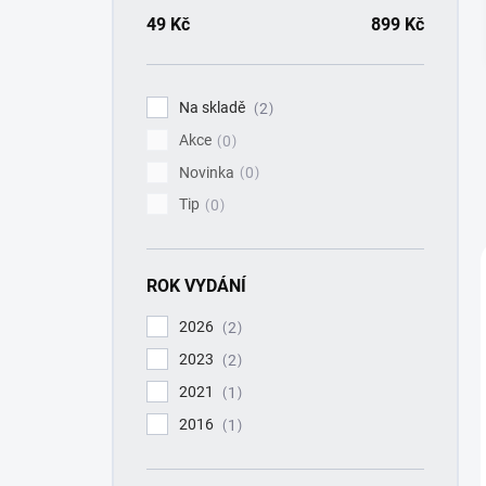
a
n
49
Kč
899
Kč
n
í
p
Na skladě
2
a
Akce
n
0
e
Novinka
0
l
Tip
0
ROK VYDÁNÍ
2026
2
2023
2
2021
1
2016
1