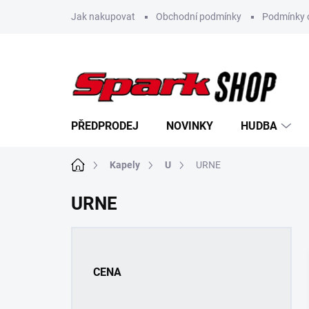
Přejít
Jak nakupovat
Obchodní podmínky
Podmínky 
na
obsah
PŘEDPRODEJ
NOVINKY
HUDBA
Domů
Kapely
U
URNE
URNE
P
o
s
CENA
t
r