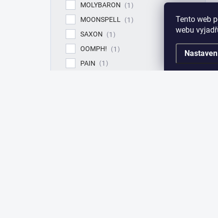
MOLYBARON
1
Tento web p
MOONSPELL
1
webu vyjadřu
SAXON
1
OOMPH!
1
Nastaven
PAIN
1
TUBLATANKA
1
ROXOR
1
SERIOUS BLACK
1
SEVENDUST
1
TESTAMENT
1
TRIUMPH OF DEATH
1
URNE
6
WALTARI
1
WARNING
1
WINTERFYLLETH
1