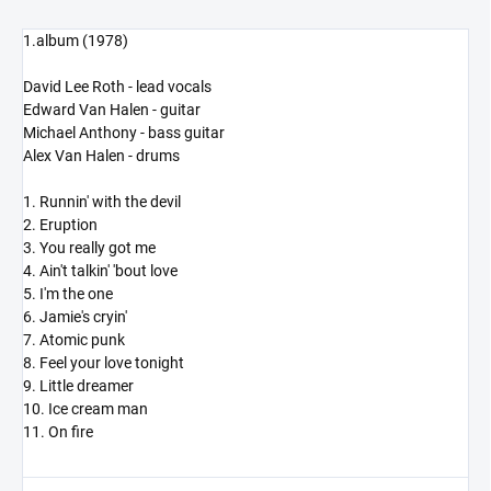
1.album (1978)
David Lee Roth - lead vocals
Edward Van Halen - guitar
Michael Anthony - bass guitar
Alex Van Halen - drums
1. Runnin' with the devil
2. Eruption
3. You really got me
4. Ain't talkin' 'bout love
5. I'm the one
6. Jamie's cryin'
7. Atomic punk
8. Feel your love tonight
9. Little dreamer
10. Ice cream man
11. On fire