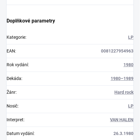
Doplňkové parametry
Kategorie
:
LP
EAN
:
0081227954963
Rok vydání
:
1980
Dekáda
:
1980–1989
Žánr
:
Hard rock
Nosič
:
LP
Interpret
:
VAN HALEN
Datum vydání
:
26.3.1980