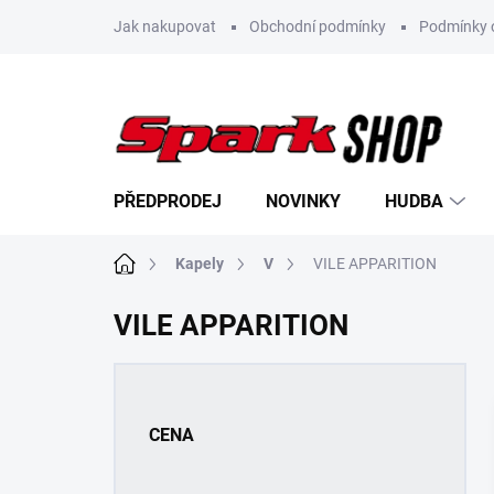
Přejít
Jak nakupovat
Obchodní podmínky
Podmínky 
na
obsah
PŘEDPRODEJ
NOVINKY
HUDBA
Domů
Kapely
V
VILE APPARITION
VILE APPARITION
P
o
s
CENA
t
r