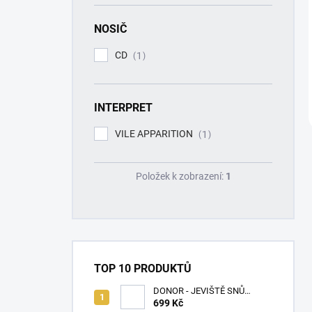
NOSIČ
CD
1
INTERPRET
VILE APPARITION
1
Položek k zobrazení:
1
TOP 10 PRODUKTŮ
DONOR - JEVIŠTĚ SNŮ
(SPLATTER VINYL) - LP
699 Kč