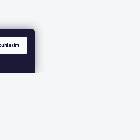
ouhlasím
ER
eme zasílat informace o nových produktech na