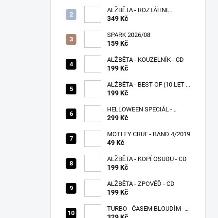
ALŽBĚTA - ROZTÁHNI
KŘÍDLA - CD
349 Kč
SPARK 2026/08
159 Kč
ALŽBĚTA - KOUZELNÍK - CD
199 Kč
ALŽBĚTA - BEST OF (10 LET S
VÁMI) - CD
199 Kč
HELLOWEEN SPECIÁL -
PUMPKINS
299 Kč
MOTLEY CRUE - BAND 4/2019
49 Kč
ALŽBĚTA - KOPÍ OSUDU - CD
199 Kč
ALŽBĚTA - ZPOVĚĎ - CD
199 Kč
TURBO - ČASEM BLOUDÍM -
CD
329 Kč