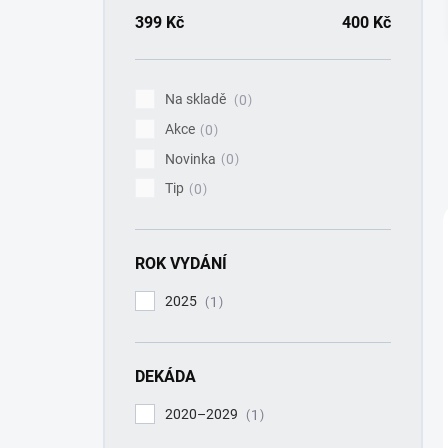
a
n
399
Kč
400
Kč
n
í
p
Na skladě
0
a
Akce
n
0
e
Novinka
0
l
Tip
0
ROK VYDÁNÍ
2025
1
DEKÁDA
2020–2029
1