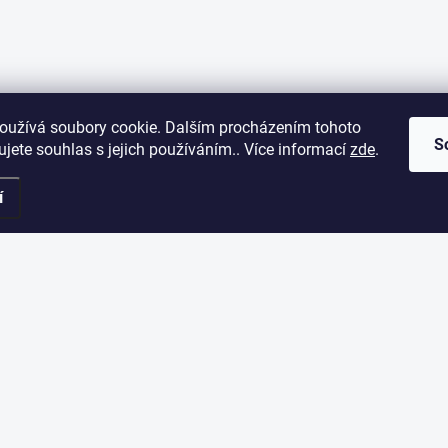
oužívá soubory cookie. Dalším procházením tohoto
S
jete souhlas s jejich používáním.. Více informací
zde
.
í
ORMACE PRO VÁS
ODEBÍRAT NEWSLETT
Vložte svůj e-mail a my vám bud
akupovat
našem e-shopu.
dní podmínky