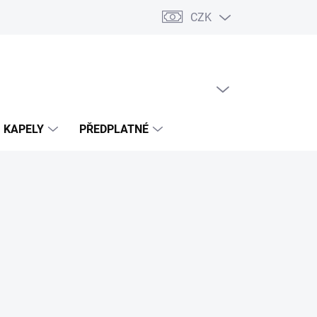
CZK
PRÁZDNÝ KOŠÍK
NÁKUPNÍ
KOŠÍK
KAPELY
PŘEDPLATNÉ