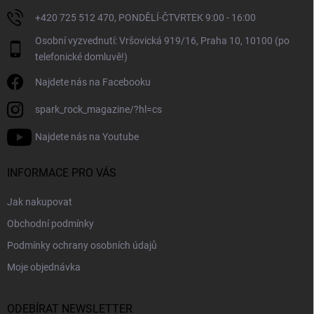
ý
+420 725 512 470, PONDĚLÍ-ČTVRTEK 9:00 - 16:00
p
i
Osobní vyzvednutí: Vršovická 919/16, Praha 10, 10100 (po
s
telefonické domluvě!)
u
Najdete nás na Facebooku
spark_rock_magazine/?hl=cs
Najdete nás na Youtube
INFORMACE PRO VÁS
Jak nakupovat
Obchodní podmínky
Podmínky ochrany osobních údajů
Moje objednávka
ODEBÍRAT NEWSLETTER