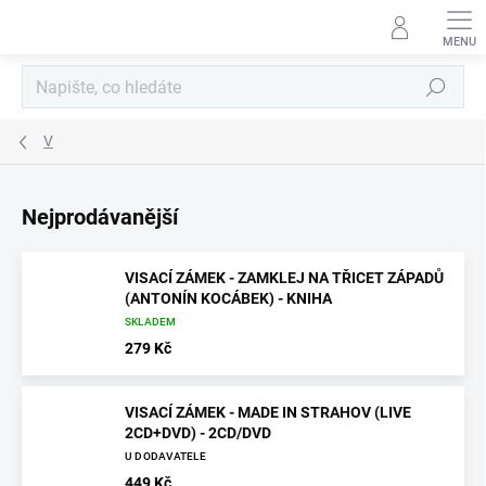
Přejít
na
obsah
Hledat
V
Nejprodávanější
VISACÍ ZÁMEK - ZAMKLEJ NA TŘICET ZÁPADŮ
(ANTONÍN KOCÁBEK) - KNIHA
SKLADEM
279 Kč
VISACÍ ZÁMEK - MADE IN STRAHOV (LIVE
2CD+DVD) - 2CD/DVD
U DODAVATELE
449 Kč