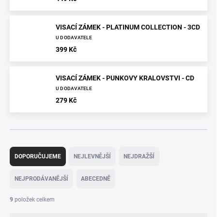
VISACÍ ZÁMEK - PLATINUM COLLECTION - 3CD
U DODAVATELE
399 Kč
VISACÍ ZÁMEK - PUNKOVY KRALOVSTVI - CD
U DODAVATELE
279 Kč
Ř
a
DOPORUČUJEME
NEJLEVNĚJŠÍ
NEJDRAŽŠÍ
z
e
NEJPRODÁVANĚJŠÍ
ABECEDNĚ
n
í
9
položek celkem
p