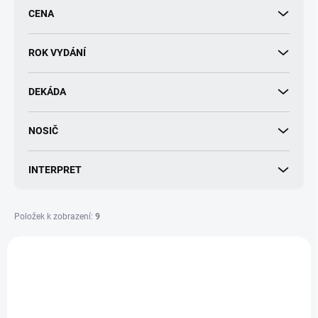
r
CENA
o
d
u
ROK VYDÁNÍ
k
t
DEKÁDA
ů
NOSIČ
INTERPRET
Položek k zobrazení:
9
V
ý
p
i
s