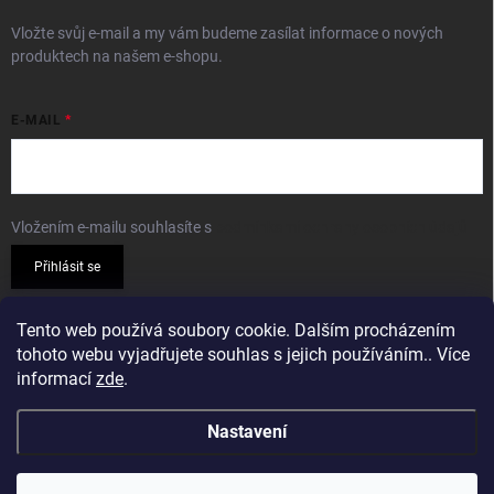
Vložte svůj e-mail a my vám budeme zasílat informace o nových
produktech na našem e-shopu.
E-MAIL
Vložením e-mailu souhlasíte s
podmínkami ochrany osobních údajů
Přihlásit se
PŘIJÍMÁME ONLINE PLATBY
Tento web používá soubory cookie. Dalším procházením
tohoto webu vyjadřujete souhlas s jejich používáním.. Více
informací
zde
.
Nastavení