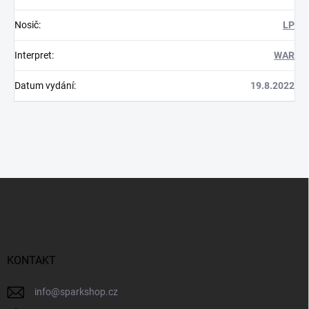
Nosič
:
LP
Interpret
:
WAR
Datum vydání
:
19.8.2022
Z
á
p
a
t
í
KONTAKT
info
@
sparkshop.cz