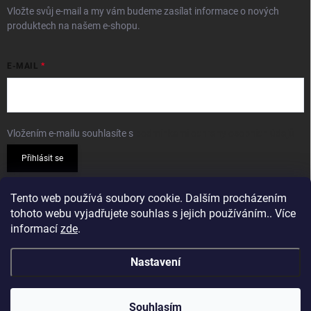
Vložte svůj e-mail a my vám budeme zasílat informace o nových
produktech na našem e-shopu.
E-MAIL
Vložením e-mailu souhlasíte s
podmínkami ochrany osobních údajů
Přihlásit se
PŘIJÍMÁME ONLINE PLATBY
Tento web používá soubory cookie. Dalším procházením
tohoto webu vyjadřujete souhlas s jejich používáním.. Více
informací
zde
.
Nastavení
Copyright 2026
Sparkshop.cz
. Všechna práva vyhrazena.
Souhlasím