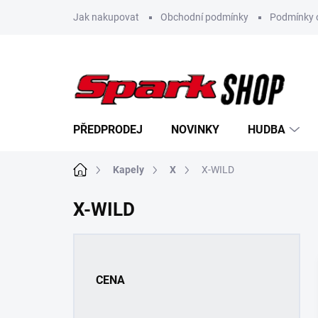
Přejít
Jak nakupovat
Obchodní podmínky
Podmínky 
na
obsah
PŘEDPRODEJ
NOVINKY
HUDBA
Domů
Kapely
X
X-WILD
X-WILD
P
o
s
CENA
t
r