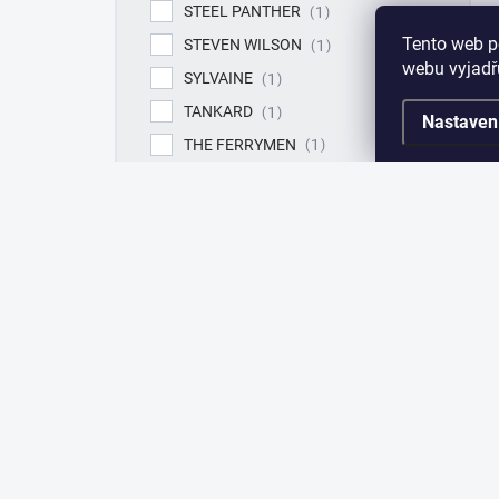
STEEL PANTHER
1
Tento web p
STEVEN WILSON
1
webu vyjadřu
SYLVAINE
1
TANKARD
1
Nastaven
THE FERRYMEN
1
THE GRANDMASTER
1
THE SPIRIT
1
TIAMAT
1
TOTO
1
VENOM PRISON
1
VEONITY
1
VIO-LENCE
1
VOIVOD
1
X-WILD
7
XENTRIX
1