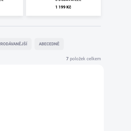
1 199 Kč
RODÁVANĚJŠÍ
ABECEDNĚ
7
položek celkem
U
TELE
U DODAVATELE
DODAVATELE
X-WILD -
X-WILD -
AND
SAVAGELAND
MONSTER