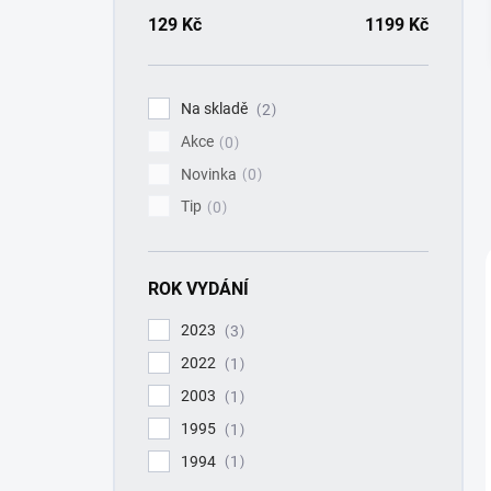
a
n
129
Kč
1199
Kč
n
í
p
Na skladě
2
a
Akce
n
0
e
Novinka
0
l
Tip
0
ROK VYDÁNÍ
2023
3
2022
1
2003
1
1995
1
1994
1