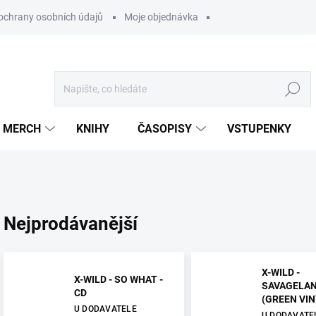
ochrany osobních údajů
Moje objednávka
Hledat
MERCH
KNIHY
ČASOPISY
VSTUPENKY
Nejprodávanější
X-WILD -
X-WILD - SO WHAT -
SAVAGELA
CD
(GREEN VIN
U DODAVATELE
U DODAVATE