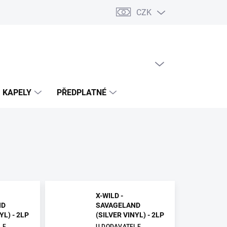
CZK
PRÁZDNÝ KOŠÍK
NÁKUPNÍ
KOŠÍK
KAPELY
PŘEDPLATNÉ
X-WILD -
ND
SAVAGELAND
YL) - 2LP
(SILVER VINYL) - 2LP
LE
U DODAVATELE