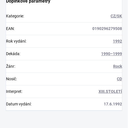
Doplňkové parametry
Kategorie
:
CZ/SK
EAN
:
0190296279508
Rok vydání
:
1992
Dekáda
:
1990–1999
Žánr
:
Rock
Nosič
:
CD
Interpret
:
XIII.STOLETÍ
Datum vydání
:
17.6.1992