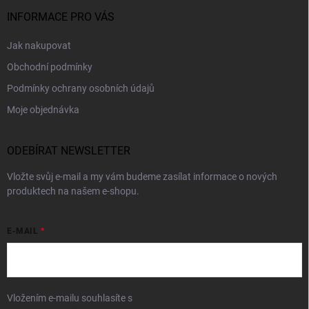
INFORMACE PRO VÁS
Jak nakupovat
Obchodní podmínky
Podmínky ochrany osobních údajů
Moje objednávka
ODEBÍRAT NEWSLETTER
Vložte svůj e-mail a my vám budeme zasílat informace o nových
produktech na našem e-shopu.
E-MAIL
Vložením e-mailu souhlasíte s
podmínkami ochrany osobních údajů