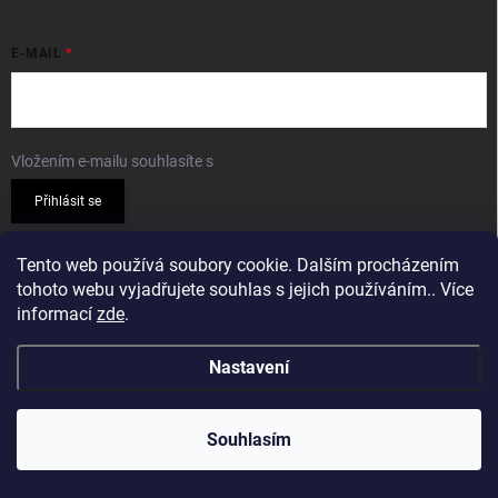
E-MAIL
Vložením e-mailu souhlasíte s
podmínkami ochrany osobních údajů
Přihlásit se
PŘIJÍMÁME ONLINE PLATBY
Tento web používá soubory cookie. Dalším procházením
tohoto webu vyjadřujete souhlas s jejich používáním.. Více
informací
zde
.
Nastavení
Copyright 2026
Sparkshop.cz
. Všechna práva vyhrazena.
Souhlasím
Vytvořil Shoptet