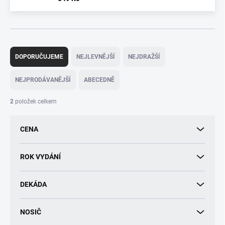
Ř
a
DOPORUČUJEME
NEJLEVNĚJŠÍ
NEJDRAŽŠÍ
z
e
NEJPRODÁVANĚJŠÍ
ABECEDNĚ
n
í
2
položek celkem
p
r
CENA
o
d
u
ROK VYDÁNÍ
k
t
DEKÁDA
ů
NOSIČ