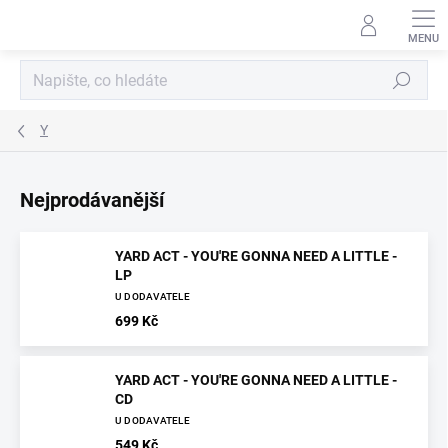
Přejít
na
obsah
Hledat
Y
Nejprodávanější
YARD ACT - YOU'RE GONNA NEED A LITTLE -
LP
U DODAVATELE
699 Kč
YARD ACT - YOU'RE GONNA NEED A LITTLE -
CD
U DODAVATELE
549 Kč