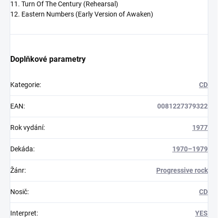
11. Turn Of The Century (Rehearsal)
12. Eastern Numbers (Early Version of Awaken)
Doplňkové parametry
Kategorie
:
CD
EAN
:
0081227379322
Rok vydání
:
1977
Dekáda
:
1970–1979
Žánr
:
Progressive rock
Nosič
:
CD
Interpret
:
YES