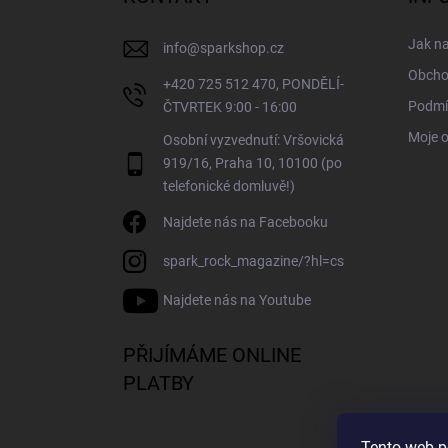
t
í
Jak n
info
@
sparkshop.cz
Obcho
+420 725 512 470, PONDĚLÍ-
Podmí
ČTVRTEK 9:00 - 16:00
Moje 
Osobní vyzvednutí: Vršovická
919/16, Praha 10, 10100 (po
telefonické domluvě!)
Najdete nás na Facebooku
spark_rock_magazine/?hl=cs
Najdete nás na Youtube
PŘIJÍMÁME ONLINE
PLATBY
Tento web p