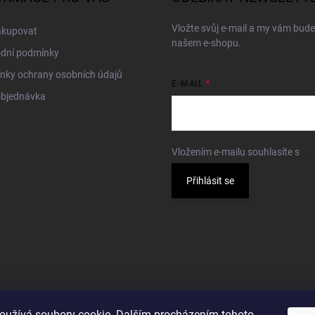
Vložte svůj e-mail a my vám bud
akupovat
našem e-shopu.
dní podmínky
nky ochrany osobních údajů
E-MAIL
objednávka
Vložením e-mailu souhlasíte s
po
Přihlásit se
oužívá soubory cookie. Dalším procházením tohoto