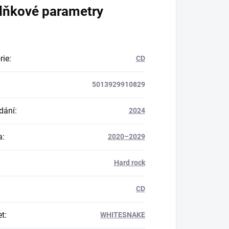
lňkové parametry
rie
:
CD
5013929910829
dání
:
2024
a
:
2020–2029
Hard rock
CD
et
:
WHITESNAKE