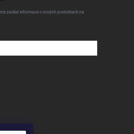
eme zasílat informace o nových produktech na
dmínkami ochrany osobních údajů