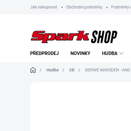
Přejít
Jak nakupovat
Obchodní podmínky
Podmínky 
na
obsah
PŘEDPRODEJ
NOVINKY
HUDBA
Domů
Hudba
CD
BERNIE MARSDEN - AND 
Neohodnoceno
Podrobnosti hodn