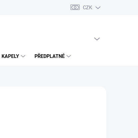
CZK
PRÁZDNÝ KOŠÍK
NÁKUPNÍ
KOŠÍK
KAPELY
PŘEDPLATNÉ