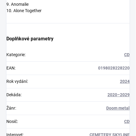
9. Anomalie
10. Alone Together
Doplňkové parametry
Kategorie
:
CD
EAN
:
0198028228220
Rok vydání
:
2024
Dekáda
:
2020–2029
Žánr
:
Doom metal
Nosič
:
CD
Interpret
:
CEMETERY SKYLINE