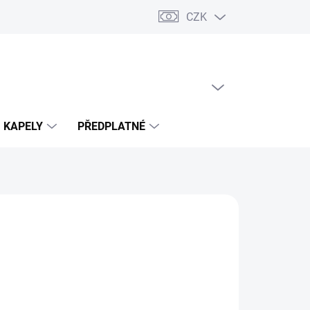
CZK
PRÁZDNÝ KOŠÍK
NÁKUPNÍ
KOŠÍK
KAPELY
PŘEDPLATNÉ