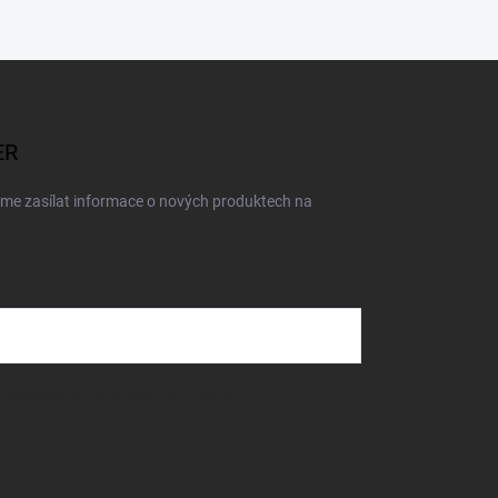
ER
eme zasílat informace o nových produktech na
dmínkami ochrany osobních údajů