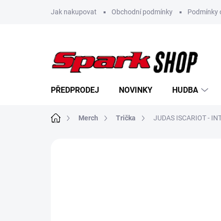
Přejít
Jak nakupovat
Obchodní podmínky
Podmínky 
na
obsah
PŘEDPRODEJ
NOVINKY
HUDBA
Domů
Merch
Trička
JUDAS ISCARIOT - I
Neohodnoceno
Podrobnosti hodn
NOVINKA