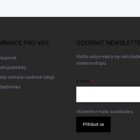
ORMACE PRO VÁS
ODEBÍRAT NEWSLETT
Vložte svůj e-mail a my vám bud
akupovat
našem e-shopu.
dní podmínky
nky ochrany osobních údajů
E-MAIL
objednávka
Vložením e-mailu souhlasíte s
po
Přihlásit se