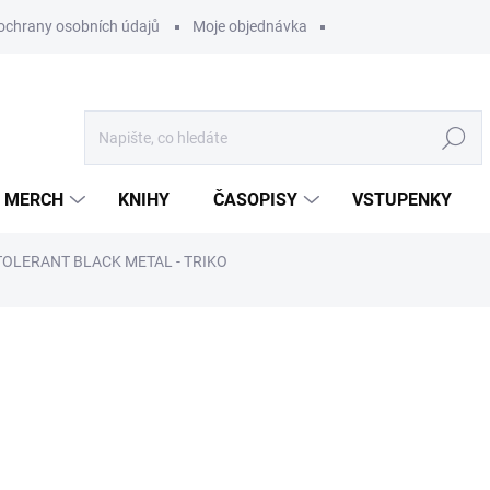
ochrany osobních údajů
Moje objednávka
Hledat
MERCH
KNIHY
ČASOPISY
VSTUPENKY
NTOLERANT BLACK METAL - TRIKO
ocení
od
999 Kč
/ ks
od
825,62 Kč
bez DPH