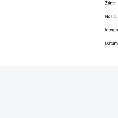
Žánr
:
Nosič
:
Interpr
Datum