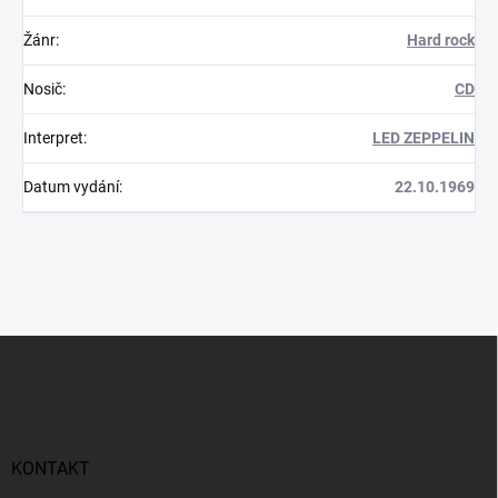
Žánr
:
Hard rock
Nosič
:
CD
Interpret
:
LED ZEPPELIN
Datum vydání
:
22.10.1969
Z
á
p
a
t
í
KONTAKT