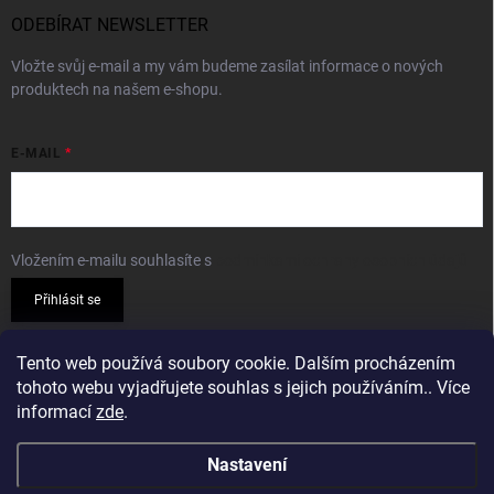
ODEBÍRAT NEWSLETTER
Vložte svůj e-mail a my vám budeme zasílat informace o nových
produktech na našem e-shopu.
E-MAIL
Vložením e-mailu souhlasíte s
podmínkami ochrany osobních údajů
Přihlásit se
PŘIJÍMÁME ONLINE PLATBY
Tento web používá soubory cookie. Dalším procházením
tohoto webu vyjadřujete souhlas s jejich používáním.. Více
informací
zde
.
Nastavení