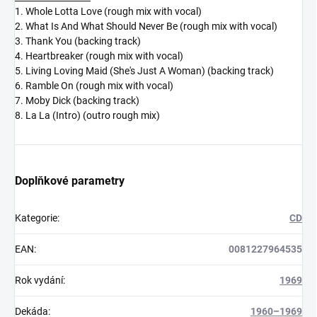
1. Whole Lotta Love (rough mix with vocal)
2. What Is And What Should Never Be (rough mix with vocal)
3. Thank You (backing track)
4. Heartbreaker (rough mix with vocal)
5. Living Loving Maid (She's Just A Woman) (backing track)
6. Ramble On (rough mix with vocal)
7. Moby Dick (backing track)
8. La La (Intro) (outro rough mix)
Doplňkové parametry
Kategorie
:
CD
EAN
:
0081227964535
Rok vydání
:
1969
Dekáda
:
1960–1969