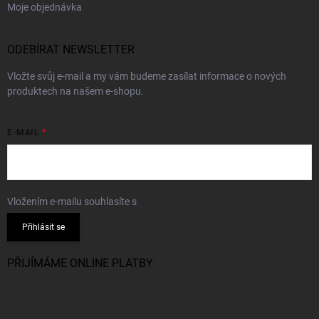
Moje objednávka
ODEBÍRAT NEWSLETTER
Vložte svůj e-mail a my vám budeme zasílat informace o nových
produktech na našem e-shopu.
E-MAIL
Vložením e-mailu souhlasíte s
podmínkami ochrany osobních údajů
Přihlásit se
PŘIJÍMÁME ONLINE PLATBY