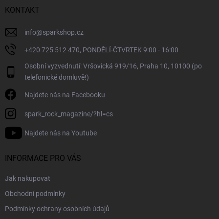
v
í
KONTAKT
k
y
v
info
@
sparkshop.cz
ý
+420 725 512 470, PONDĚLÍ-ČTVRTEK 9:00 - 16:00
p
i
Osobní vyzvednutí: Vršovická 919/16, Praha 10, 10100 (po
s
telefonické domluvě!)
u
Najdete nás na Facebooku
spark_rock_magazine/?hl=cs
Najdete nás na Youtube
INFORMACE PRO VÁS
Jak nakupovat
Obchodní podmínky
Podmínky ochrany osobních údajů