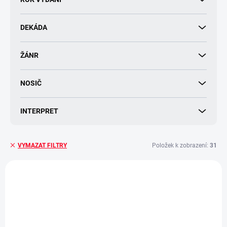
k
t
DEKÁDA
ů
ŽÁNR
NOSIČ
INTERPRET
Položek k zobrazení:
31
VYMAZAT FILTRY
V
ý
p
i
s
p