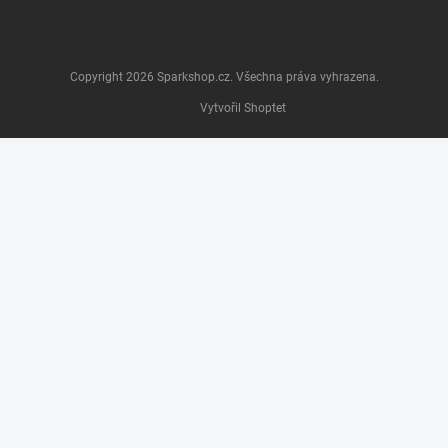
Copyright 2026
Sparkshop.cz
. Všechna práva vyhrazena.
Vytvořil Shoptet