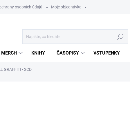
ochrany osobních údajů
Moje objednávka
Hledat
MERCH
KNIHY
ČASOPISY
VSTUPENKY
L GRAFFITI - 2CD
ocení
399 Kč
/ ks
329,75 Kč bez DPH
Měrná
U DODAVATELE
cena: