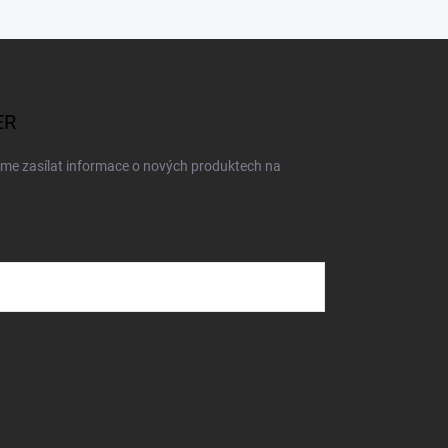
ER
eme zasílat informace o nových produktech na
dmínkami ochrany osobních údajů