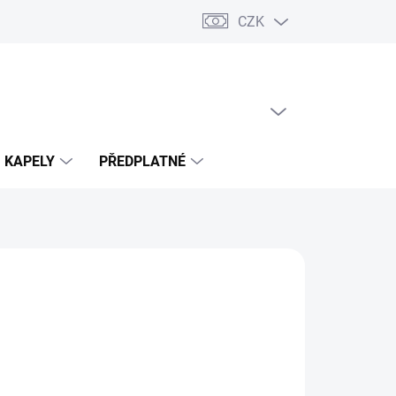
CZK
PRÁZDNÝ KOŠÍK
NÁKUPNÍ
KOŠÍK
KAPELY
PŘEDPLATNÉ