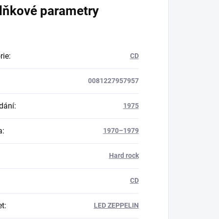
lňkové parametry
rie
:
CD
0081227957957
dání
:
1975
a
:
1970–1979
Hard rock
CD
et
:
LED ZEPPELIN