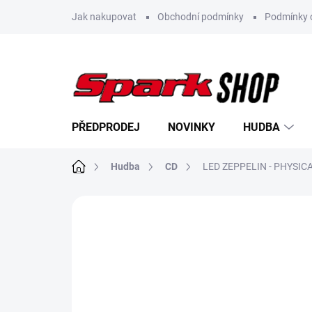
Přejít
Jak nakupovat
Obchodní podmínky
Podmínky 
na
obsah
PŘEDPRODEJ
NOVINKY
HUDBA
Domů
Hudba
CD
LED ZEPPELIN - PHYSICA
Neohodnoceno
Podrobnosti hodn