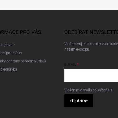
ORMACE PRO VÁS
ODEBÍRAT NEWSLETT
Vložte svůj e-mail a my vám bud
akupovat
našem e-shopu.
dní podmínky
nky ochrany osobních údajů
E-MAIL
objednávka
Vložením e-mailu souhlasíte s
po
Přihlásit se