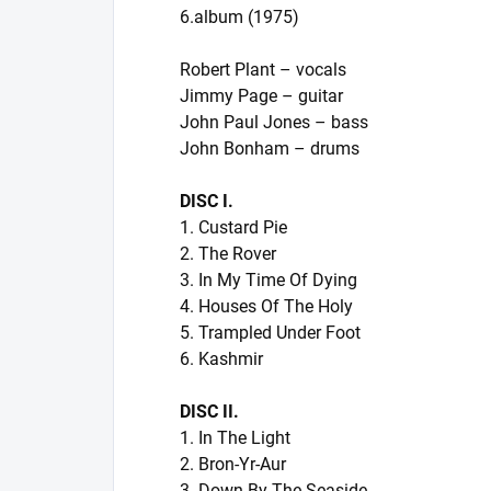
6.album (1975)
Robert Plant – vocals
Jimmy Page – guitar
John Paul Jones – bass
John Bonham – drums
DISC I.
1. Custard Pie
2. The Rover
3. In My Time Of Dying
4. Houses Of The Holy
5. Trampled Under Foot
6. Kashmir
DISC II.
1. In The Light
2. Bron-Yr-Aur
3. Down By The Seaside