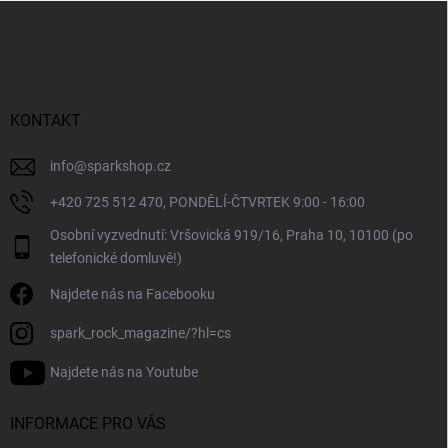
Z
á
p
a
t
í
KONTAKT
info
@
sparkshop.cz
+420 725 512 470, PONDĚLÍ-ČTVRTEK 9:00 - 16:00
Osobní vyzvednutí: Vršovická 919/16, Praha 10, 10100 (po
telefonické domluvě!)
Najdete nás na Facebooku
spark_rock_magazine/?hl=cs
Najdete nás na Youtube
INFORMACE PRO VÁS