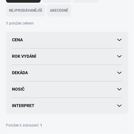
z
e
NEJPRODÁVANĚJŠÍ
ABECEDNĚ
n
í
1
položek celkem
p
r
CENA
o
d
u
ROK VYDÁNÍ
k
t
DEKÁDA
ů
NOSIČ
INTERPRET
Položek k zobrazení:
1