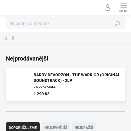
Přejít
na
obsah
Hledat
B
Nejprodávanější
BARRY DEVORZON - THE WARRIOR (ORIGINAL
SOUNDTRACK) - 2LP
U DODAVATELE
1 299 Kč
Ř
a
DOPORUČUJEME
NEJLEVNĚJŠÍ
NEJDRAŽŠÍ