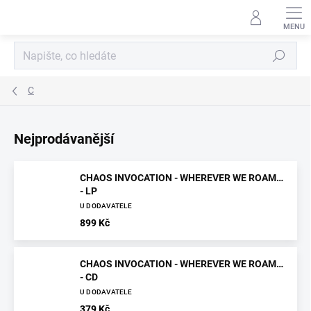
Přejít
na
obsah
Hledat
C
Nejprodávanější
CHAOS INVOCATION - WHEREVER WE ROAM…
- LP
U DODAVATELE
899 Kč
CHAOS INVOCATION - WHEREVER WE ROAM…
- CD
U DODAVATELE
379 Kč