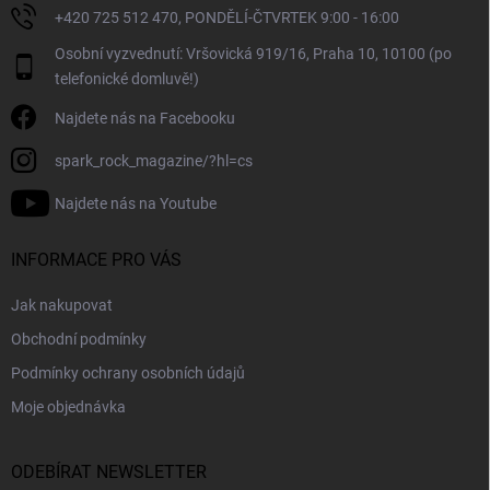
ý
+420 725 512 470, PONDĚLÍ-ČTVRTEK 9:00 - 16:00
p
i
Osobní vyzvednutí: Vršovická 919/16, Praha 10, 10100 (po
s
telefonické domluvě!)
u
Najdete nás na Facebooku
spark_rock_magazine/?hl=cs
Najdete nás na Youtube
INFORMACE PRO VÁS
Jak nakupovat
Obchodní podmínky
Podmínky ochrany osobních údajů
Moje objednávka
ODEBÍRAT NEWSLETTER