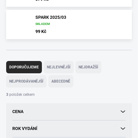
SPARK 2025/03
SKLADEM
99 Kč
Ř
a
DOPORUČUJEME
NEJLEVNĚJŠÍ
NEJDRAŽŠÍ
z
e
NEJPRODÁVANĚJŠÍ
ABECEDNĚ
n
í
3
položek celkem
p
r
CENA
o
d
u
ROK VYDÁNÍ
k