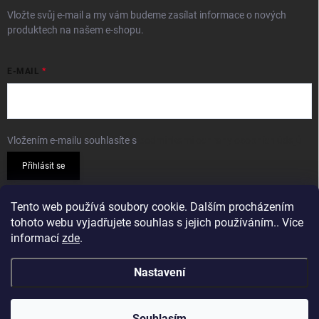
Vložte svůj e-mail a my vám budeme zasílat informace o nových
produktech na našem e-shopu.
E-MAIL
Vložením e-mailu souhlasíte s
podmínkami ochrany osobních údajů
Přihlásit se
PŘIJÍMÁME ONLINE PLATBY
Tento web používá soubory cookie. Dalším procházením
tohoto webu vyjadřujete souhlas s jejich používáním.. Více
informací
zde
.
Nastavení
Copyright 2026
Sparkshop.cz
. Všechna práva vyhrazena.
Souhlasím