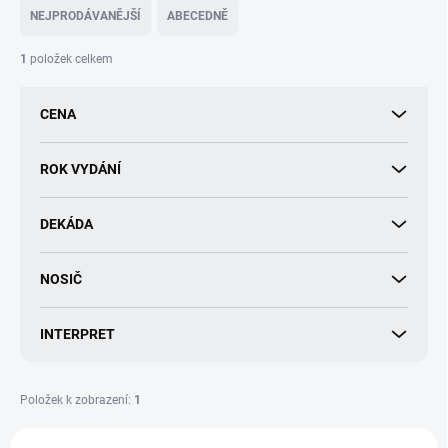
e
NEJPRODÁVANĚJŠÍ
ABECEDNĚ
n
í
1
položek celkem
p
r
CENA
o
d
u
ROK VYDÁNÍ
k
t
DEKÁDA
ů
NOSIČ
INTERPRET
Položek k zobrazení:
1
V