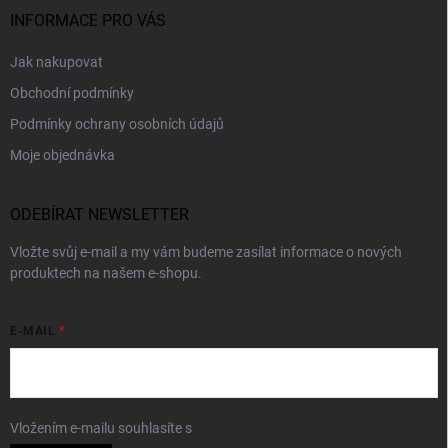
INFORMACE PRO VÁS
Jak nakupovat
Obchodní podmínky
Podmínky ochrany osobních údajů
Moje objednávka
ODEBÍRAT NEWSLETTER
Vložte svůj e-mail a my vám budeme zasílat informace o nových
produktech na našem e-shopu.
E-MAIL
Vložením e-mailu souhlasíte s
podmínkami ochrany osobních údajů