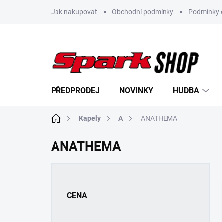
Přejít
Jak nakupovat
Obchodní podmínky
Podmínky 
na
obsah
PŘEDPRODEJ
NOVINKY
HUDBA
Domů
Kapely
A
ANATHEMA
ANATHEMA
P
o
s
CENA
t
r