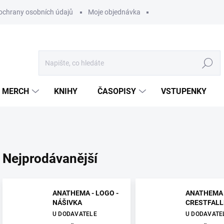
ochrany osobních údajů
Moje objednávka
Hledat
MERCH
KNIHY
ČASOPISY
VSTUPENKY
Nejprodávanější
ANATHEMA - LOGO -
ANATHEMA 
NÁŠIVKA
CRESTFALLE
U DODAVATELE
U DODAVATE