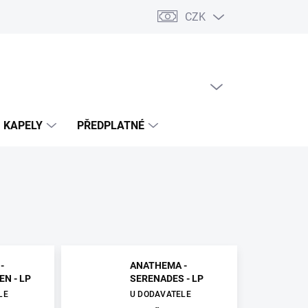
CZK
PRÁZDNÝ KOŠÍK
NÁKUPNÍ
KOŠÍK
KAPELY
PŘEDPLATNÉ
-
ANATHEMA -
N - LP
SERENADES - LP
LE
U DODAVATELE