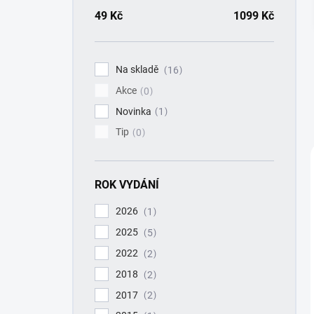
a
n
49
Kč
1099
Kč
n
í
p
Na skladě
16
a
Akce
n
0
e
Novinka
1
l
Tip
0
ROK VYDÁNÍ
2026
1
2025
5
2022
2
2018
2
2017
2