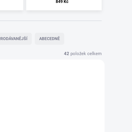
849 Kč
RODÁVANĚJŠÍ
ABECEDNĚ
42
položek celkem
LE
U DODAVATELE
U DODAVATELE
A
ANATHEMA
ANATHEMA
-
-
S
SERENADES
PENTECOST