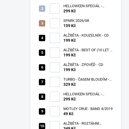
HELLOWEEN SPECIÁL -
PUMPKINS
299 Kč
SPARK 2026/08
159 Kč
ALŽBĚTA - KOUZELNÍK - CD
199 Kč
ALŽBĚTA - BEST OF (10 LET S
VÁMI) - CD
199 Kč
ALŽBĚTA - ZPOVĚĎ - CD
199 Kč
TURBO - ČASEM BLOUDÍM -
CD
329 Kč
HELLOWEEN SPECIÁL -
UNITED
299 Kč
MOTLEY CRUE - BAND 4/2019
49 Kč
ALŽBĚTA - ROZTÁHNI
KŘÍDLA - CD
349 Kč