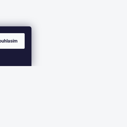
ouhlasím
ER
eme zasílat informace o nových produktech na