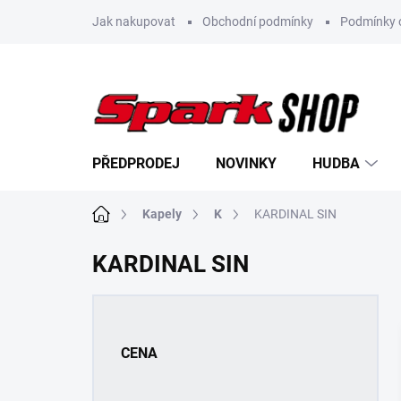
Přejít
Jak nakupovat
Obchodní podmínky
Podmínky 
na
obsah
PŘEDPRODEJ
NOVINKY
HUDBA
Domů
Kapely
K
KARDINAL SIN
KARDINAL SIN
P
o
s
CENA
t
r