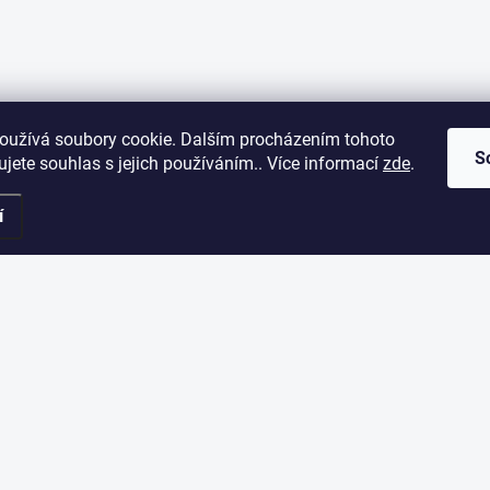
oužívá soubory cookie. Dalším procházením tohoto
S
jete souhlas s jejich používáním.. Více informací
zde
.
í
ORMACE PRO VÁS
ODEBÍRAT NEWSLETT
Vložte svůj e-mail a my vám bud
akupovat
našem e-shopu.
dní podmínky