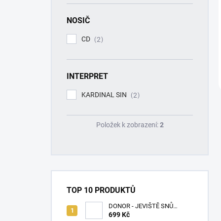
NOSIČ
CD
2
INTERPRET
KARDINAL SIN
2
Položek k zobrazení:
2
TOP 10 PRODUKTŮ
DONOR - JEVIŠTĚ SNŮ
(SPLATTER VINYL) - LP
699 Kč