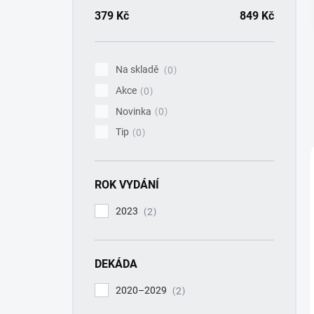
a
n
379
Kč
849
Kč
n
í
p
Na skladě
0
a
Akce
n
0
e
Novinka
0
l
Tip
0
ROK VYDÁNÍ
2023
2
DEKÁDA
2020–2029
2